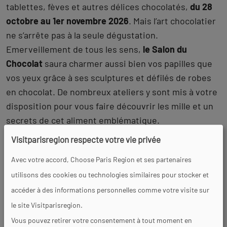
tablettes, fèves et autres délices chocolatés,
du 28
octobre au 1er novembre 2026
. Mais l’art chocolatier
ne s’arrête pas à la seule dégustation.
Emerveillement de tous les sens,
le Salon du
Chocolat
saura charmer aussi bien vos papilles que
vos yeux grâce à ses sculptures et défilés de robes
en chocolat. De nombreux ateliers y sont mis à votre
disposition pour vous faire découvrir les mille et un
secrets de cet aliment emblématique.
Visitparisregion respecte votre vie privée
Avec votre accord, Choose Paris Region et ses partenaires
utilisons des cookies ou technologies similaires pour stocker et
accéder à des informations personnelles comme votre visite sur
le site Visitparisregion.
Vous pouvez retirer votre consentement à tout moment en