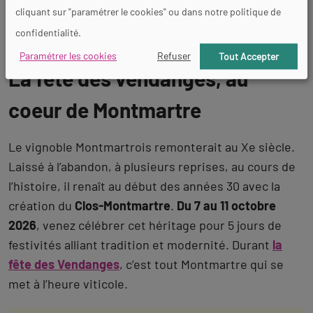
cliquant sur "paramétrer le cookies" ou dans notre politique de
confidentialité.
Paramétrer les cookies
Refuser
Tout Accepter
La fête des vendanges, au
coeur de Montmartre
Le vignoble Montmartrois remonterait au Xe siècle.
Laissé à l’abandon, à plusieurs reprises, au cours de
l’histoire, il renaît au début des années 30 avec la
création du
Clos-Montmartre
.
Du 7 au 11 octobre
2026
, venez célébrer cet héritage pour 5 jours de
festivités alliant tradition et modernité. Durant
la
fête des Vendanges
, c’est tout Montmartre qui se
met à l’heure viticole.