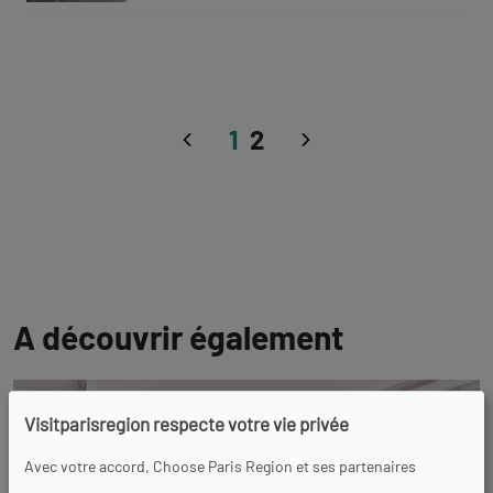
1
2
Précédent
Suivant
A découvrir également
Visitparisregion respecte votre vie privée
Avec votre accord, Choose Paris Region et ses partenaires