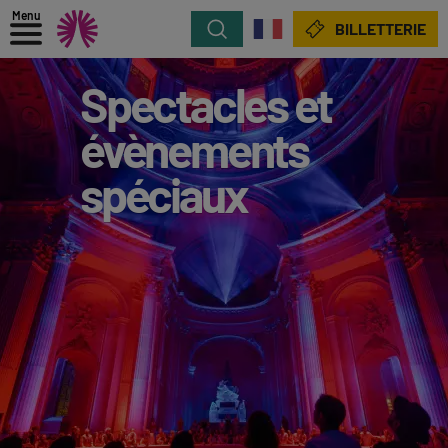
Menu
Rechercher
BILLETTERIE
Spectacles et
évènements
spéciaux