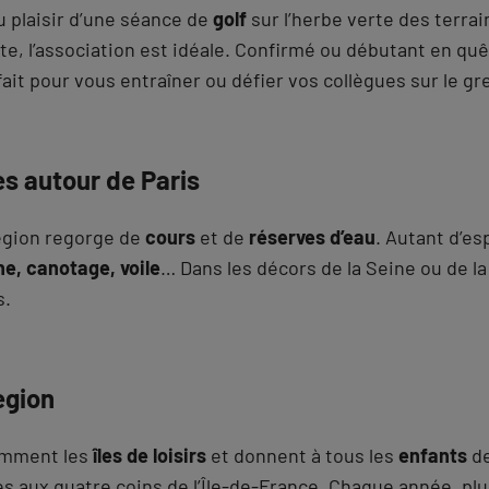
au plaisir d’une séance de
golf
sur l’herbe verte des terra
e, l’association est idéale. Confirmé ou débutant en qu
fait pour vous entraîner ou défier vos collègues sur le gr
es autour de Paris
Region regorge de
cours
et de
réserves d’eau
. Autant d’es
e, canotage, voile
… Dans les décors de la Seine ou de 
s.
egion
nomment les
îles de loisirs
et donnent à tous les
enfants
de
es aux quatre coins de l’Île-de-France. Chaque année, plu