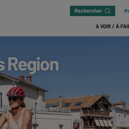
Rechercher
P
A VOIR / À FA
s Region