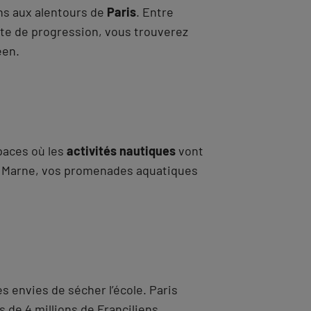
ins aux alentours de
Paris
. Entre
ête de progression, vous trouverez
een.
paces où les
activités nautiques
vont
la Marne, vos promenades aquatiques
s envies de sécher l’école. Paris
s de 4 millions de Franciliens