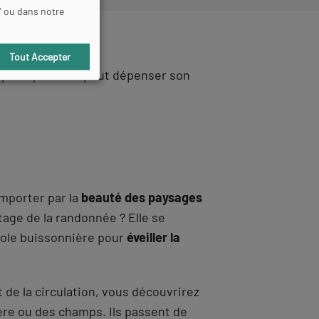
" ou dans notre
Tout Accepter
e sport quand on peut dépenser son
mporter par la
beauté des paysages
ntage de la randonnée ? Elle se
cole buissonnière pour
éveiller la
 de la circulation, vous découvrirez
vière ou des champs. Ils passent de