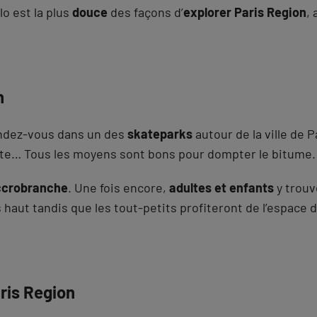
lo est la plus
douce
des façons d’
explorer Paris Region
,
n
endez-vous dans un des
skateparks
autour de la ville de P
 skate… Tous les moyens sont bons pour dompter le bitume.
ccrobranche
. Une fois encore,
adultes et enfants
y trouv
s haut tandis que les tout-petits profiteront de l’espace
ris Region