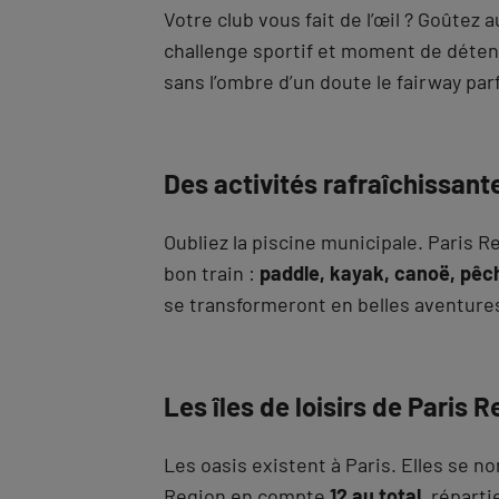
Votre club vous fait de l’œil ? Goûtez 
challenge sportif et moment de détent
sans l’ombre d’un doute le fairway par
Des activités rafraîchissant
Oubliez la piscine municipale. Paris 
bon train :
paddle, kayak, canoë, pêch
se transformeront en belles aventure
Les îles de loisirs de Paris R
Les oasis existent à Paris. Elles se 
Region en compte
12 au total
, réparti