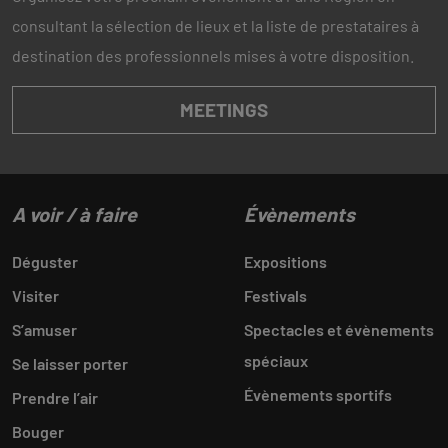
consultant la sélection de lieux et la liste de prestataires à
destination des professionnels mises à votre disposition.
MEETINGS
A voir / à faire
Évènements
Déguster
Expositions
Visiter
Festivals
S’amuser
Spectacles et évènements
spéciaux
Se laisser porter
Évènements sportifs
Prendre l’air
Bouger