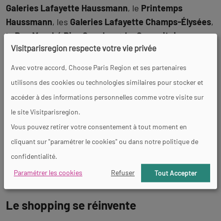
Galeries Lafayette Haussmann
, le
Printemps
Haussmann
, les
Galeries Lafayette Champs-Élysées
,
le
Bon Marché Rive Gauche
et
La Samaritaine
.
Visitparisregion respecte votre vie privée
Outre le fait que ces magasins sont de véritables
temples du shopping
, les bâtiments qui renferment
Avec votre accord, Choose Paris Region et ses partenaires
vêtements, accessoires, décorations et autres
utilisons des cookies ou technologies similaires pour stocker et
savoir-faire sont des
bijoux d’architecture
. Faire son
accéder à des informations personnelles comme votre visite sur
shopping dans de tels lieux relève d’une
expérience
le site Visitparisregion.
extraordinaire
plus que de la simple séance de
Vous pouvez retirer votre consentement à tout moment en
lèche-vitrine. En parlant de vitrines, celles des
cliquant sur "paramétrer le cookies" ou dans notre politique de
Galeries Lafayette sont particulièrement connues
confidentialité.
pour la scénographie créée à chaque Noël.
Paramétrer les cookies
Refuser
Tout Accepter
Le shopping se réinvente