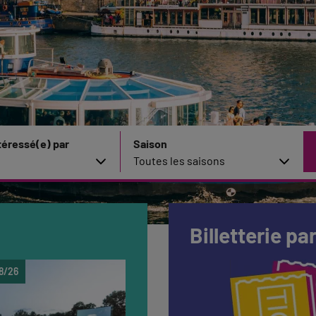
téressé(e) par
Saison
Billetterie pa
8/26
Jusqu'au 16/08/26