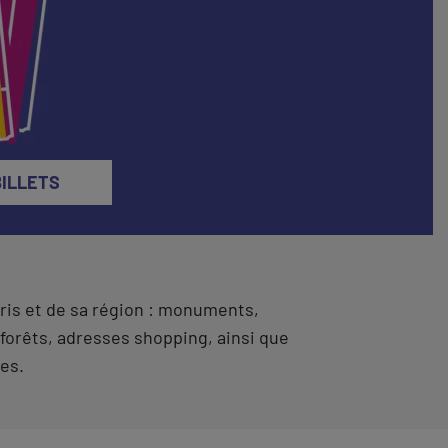
de
Andy Warhol, la ligne et
l’image
BILLETS
Paris et de sa région : monuments,
 forêts, adresses shopping, ainsi que
es.