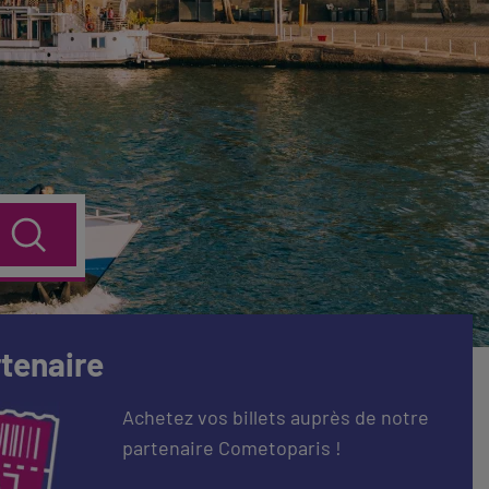
rtenaire
Achetez vos billets auprès de notre
Du 16/09/26 au 10/01/27
Du 26/08/2
partenaire Cometoparis !