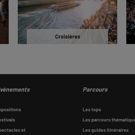
Croisières
vènements
Parcours
xpositions
Les tops
estivals
Les parcours thématiqu
pectacles et
Les guides itinéraires