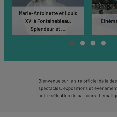
Marie-Antoinette et Louis
XVI à Fontainebleau.
Cinéma 
Splendeur et …
Aller
Aller
Aller
Aller
à
à
à
à
la
la
la
la
vue
vue
vue
vue
0
1
2
3
Bienvenue sur le site officiel de la d
spectacles, expositions et événements
notre sélection de parcours thématiqu