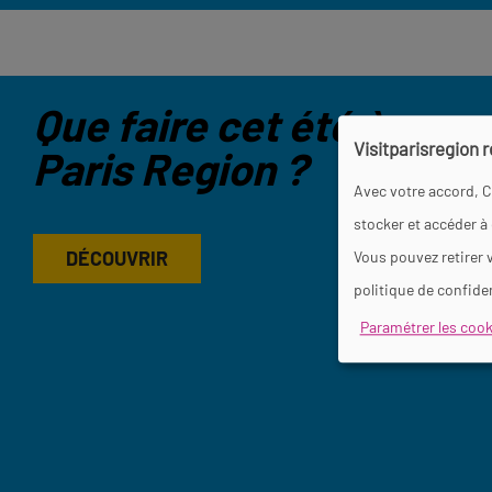
Que faire cet été à
Visitparisregion 
Paris Region ?
Avec votre accord, C
stocker et accéder à
DÉCOUVRIR
Vous pouvez retirer 
politique de confiden
Paramétrer les cook