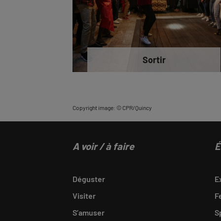
Sortir
Copyright image: © CPR/Quincy
A voir / à faire
É
Déguster
E
Visiter
F
S’amuser
S