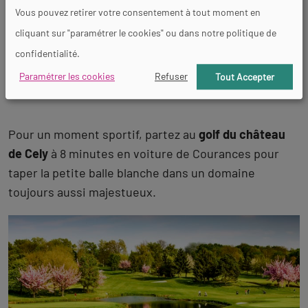
Vous pouvez retirer votre consentement à tout moment en
JE DÉCOUVRE
cliquant sur "paramétrer le cookies" ou dans notre politique de
confidentialité.
Paramétrer les cookies
Refuser
Tout Accepter
Pour un moment sportif, partez au
golf du château
de Cely
à 8 minutes en voiture de Courances pour
taper la petite balle blanche dans un domaine
toujours aussi majestueux.