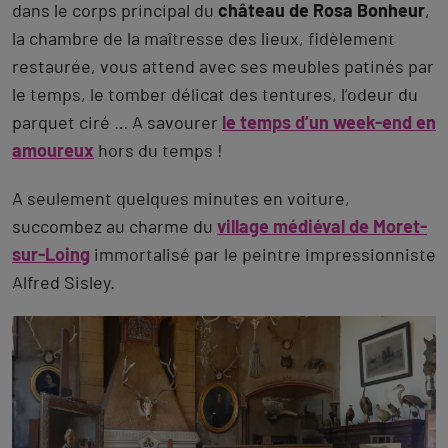
dans le corps principal du
château de Rosa Bonheur
,
la chambre de la maîtresse des lieux, fidèlement
restaurée, vous attend avec ses meubles patinés par
le temps, le tomber délicat des tentures, l’odeur du
parquet ciré … A savourer
le temps d’un week-end en
amoureux
hors du temps !
A seulement quelques minutes en voiture,
succombez au charme du
village médiéval de Moret-
sur-Loing
immortalisé par le peintre impressionniste
Alfred Sisley.