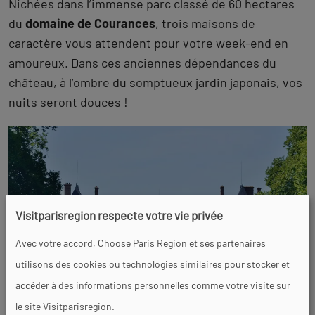
Nichées dans l’immense parc classé de 60 hectares
du
domaine de Courances
, trois maisons de
caractère vous attendent pour votre week-end en
amoureux. Dans ces anciennes dépendances du
château, à l’ombre du somptueux jardin japonais, vos
nuits seront douces !
Visitparisregion respecte votre vie privée
Avec votre accord, Choose Paris Region et ses partenaires
utilisons des cookies ou technologies similaires pour stocker et
accéder à des informations personnelles comme votre visite sur
Domaine de Courances
le site Visitparisregion.