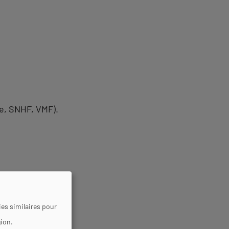
se, SNHF, VMF).
es similaires pour
gion.