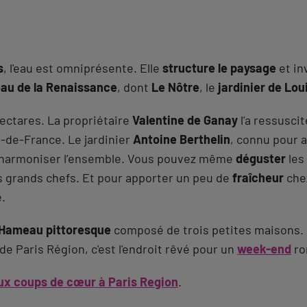
s
, l'eau est omniprésente. Elle
structure le paysage
et inv
'eau de la Renaissance
, dont
Le Nôtre
, le
jardinier de Lou
ectares. La propriétaire
Valentine de Ganay
l'a ressusci
e-de-France. Le jardinier
Antoine Berthelin
, connu pour a
à harmoniser l’ensemble. Vous pouvez même
déguster
les
rs grands chefs. Et pour apporter un peu de
fraîcheur
chez
e.
Hameau pittoresque
composé de trois petites maisons. V
e Paris Région, c'est l'endroit rêvé pour un
week-end
ro
ux coups de cœur à Paris Region
.