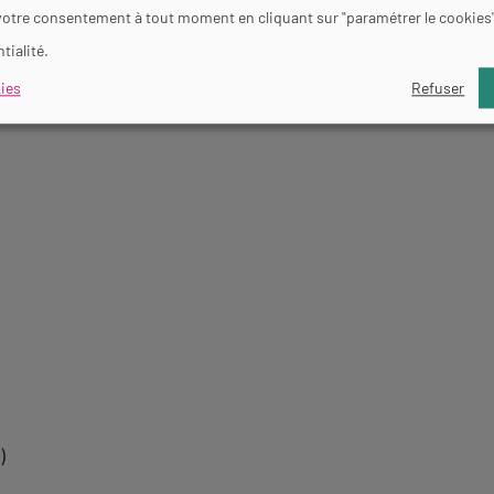
votre consentement à tout moment en cliquant sur "paramétrer le cookies
tialité.
nternet Wifi
Documentation Touristique
Visites guidée
ies
Refuser
)