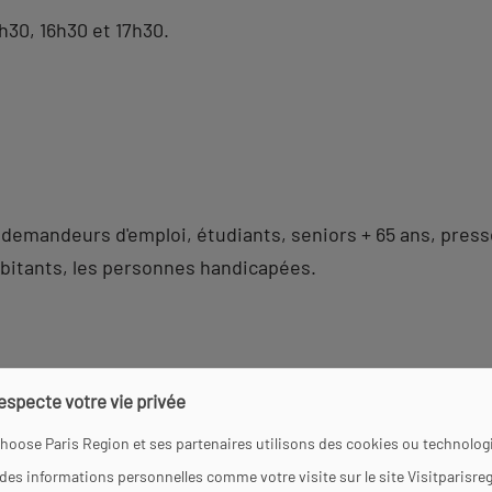
h30, 16h30 et 17h30.
s, demandeurs d'emploi, étudiants, seniors + 65 ans, pres
habitants, les personnes handicapées.
respecte votre vie privée
ing à proximité
Salle de réunion
Parking
hoose Paris Region et ses partenaires utilisons des cookies ou technologi
 des informations personnelles comme votre visite sur le site Visitparisre