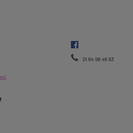
01 64 98 46 93
om/
e