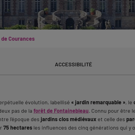
 de Courances
ACCESSIBILITÉ
rpétuelle évolution, labellisé
« jardin remarquable »
, le
 deux pas de la
forêt de Fontainebleau
. Connu pour être l
ntre l'époque des
jardins clos médiévaux
et celle des
par
ur
75 hectares
les influences des cinq générations qui y 