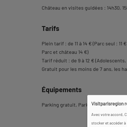
Château en visites guidées : 14h30, 15
Tarifs
Plein tarif : de 11 à 14 € (Parc seul : 11 €
Parc et château 14 €)
Tarif réduit : de 9 à 12 € (Adolescent
Gratuit pour les moins de 7 ans, les 
Équipements
Visitparisregion 
Parking gratuit
Parking autocar
Park
Avec votre accord, C
stocker et accéder à