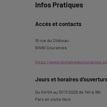
Revenir
Infos Pratiques
à
l'onglet
Accès et contacts
description
15 rue du Château
91490 Courances
https://www.domainedecourances.c
Jours et horaires d'ouvertur
Du 04/04 au 01/11/2026 de 14h à 18h.
Parc en visite libre