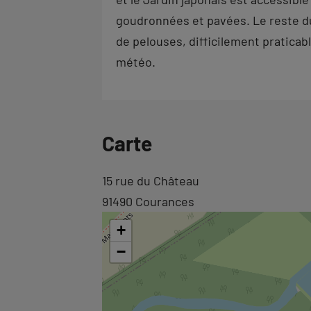
goudronnées et pavées. Le reste d
de pelouses, difficilement pratica
météo.
Carte
Revenir
15 rue du Château
à
91490 Courances
l'onglet
+
carte
−