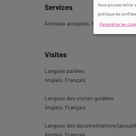
Vous pouvez retirer 
Services
politique de confiden
Animaux acceptés
Boutique
Accès I
Paramétrer les cook
Visites
Langues parlées
Anglais
Français
Langues des visites guidées
Anglais
Français
Langues des documentations (accueil
Anglais
Français