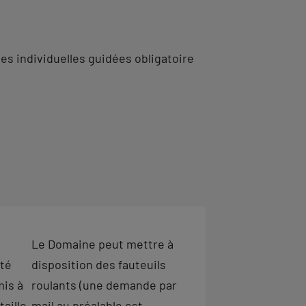
tes individuelles guidées obligatoire
Le Domaine peut mettre à
ité
disposition des fauteuils
mis à
roulants (une demande par
taille
mail au préalable est