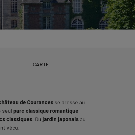
CARTE
château de Courances
se dresse au
e seul
parc classique romantique
,
cs classiques
. Du
jardin japonais
au
ont vécu.