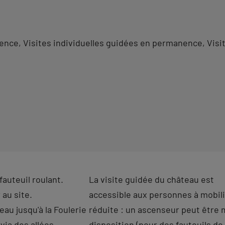
nence
Visites individuelles guidées en permanence
Visi
fauteuil roulant.
La visite guidée du château est
au site.
accessible aux personnes à mobil
eau jusqu'à la Foulerie
réduite : un ascenseur peut être 
 via des allées
disposition (pour des fauteuils de 