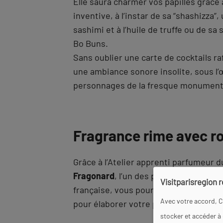
Elle saura charmer vos papilles grâce 
inventive, à l’instar de sa “shashizza”,
sashimi et à l’huile de truffe ou de sa
Bo Buns.
Sans oublier une carte de cocktails ra
une ambiance sonore insolite, sous l’
personnages de la fresque monumenta
Fragrance rime avec 
Grâce à l’Atelier apprenti parfumeur 
Fragonard
, l’un des plus grands noms
Visitparisregion 
française, vous pourrez vous glisser d
Avec votre accord, C
pour élaborer votre propre eau de Co
stocker et accéder à