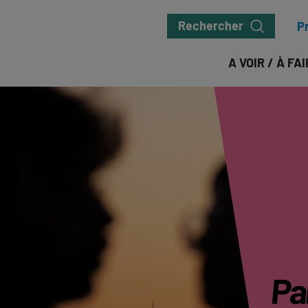
Rechercher
P
A VOIR / À FA
Par