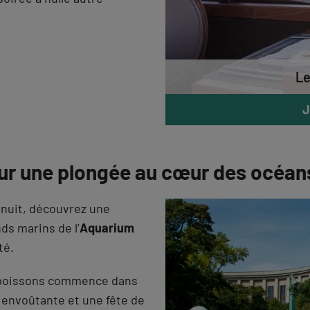
Le
J
our une plongée au cœur des océan
 nuit, découvrez une
ds marins de l’
Aquarium
té.
es poissons commence dans
 envoûtante et une fête de