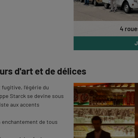
4 roue
J
rs d'art et de délices
 fugitive, l’égérie du
ppe Starck se devine sous
riste aux accents
un enchantement de tous