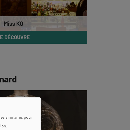
Miss KO
E DÉCOUVRE
onard
es similaires pour
gion.