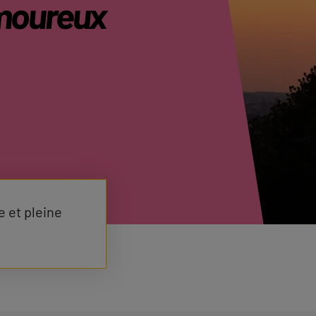
oureux
e et pleine
.