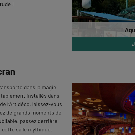
tude !
Aqu
J
cran
ransporte dans la magie
rtablement installés dans
de l’Art déco, laissez-vous
ivez de grands moments de
ubliable, passez derrière
e cette salle mythique.