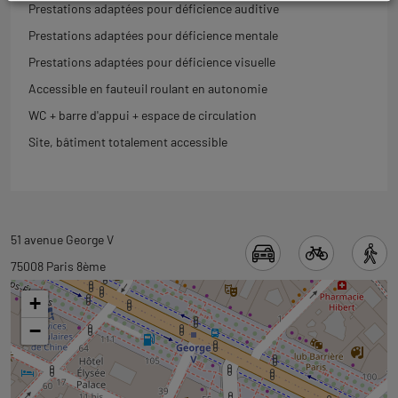
Prestations adaptées pour déficience auditive
Prestations adaptées pour déficience mentale
Prestations adaptées pour déficience visuelle
Accessible en fauteuil roulant en autonomie
WC + barre d'appui + espace de circulation
Site, bâtiment totalement accessible
Revenir
51 avenue George V
à
75008 Paris 8ème
l'onglet
+
carte
−