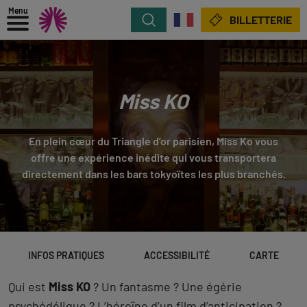
Menu
Rechercher
BILLETTERIE
Miss KO
En plein cœur du Triangle d’or parisien, Miss Ko vous
offre une expérience inédite qui vous transportera
directement dans les bars tokyoïtes les plus branchés.
INFOS PRATIQUES
ACCESSIBILITÉ
CARTE
Qui est
Miss KO
? Un fantasme ? Une égérie
psychédélique ? L’héroïne d’un film d’anticipation ?