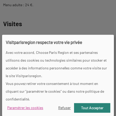
Menu adulte : 24 €.
Visites
Langues parlées
Visitparisregion respecte votre vie privée
Français
Avec votre accord, Choose Paris Region et ses partenaires
utilisons des cookies ou technologies similaires pour stocker et
Revenir
Accessibilité
accéder à des informations personnelles comme votre visite sur
à
le site Visitparisregion.
l'onglet
Vous pouvez retirer votre consentement à tout moment en
informations
cliquant sur "paramétrer le cookies" ou dans notre politique de
Général
confidentialité.
Paramétrer les cookies
Refuser
Tout Accepter