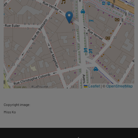
Leaflet
|
©
OpenStreetMap
Copyright image:
Miss Ko