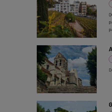
Q
p
p
A
D
G