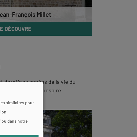
an-François Millet
E DÉCOUVRE
n
ngt dernières années de la vie du
es lieux qui l’ont inspiré.
es similaires pour
gion.
" ou dans notre