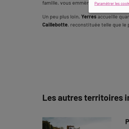
famille, vous emmène à la découverte d
Paramétrer les cook
Un peu plus loin,
Yerres
accueille quan
Caillebotte
, reconstituée telle que le 
Les autres territoires
P