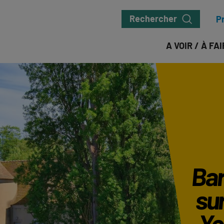
Rechercher
P
A VOIR / À FA
Bar
sur
Yer