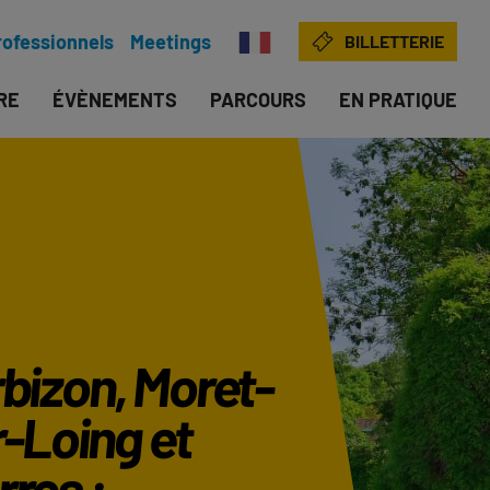
rofessionnels
Meetings
BILLETTERIE
IRE
ÉVÈNEMENTS
PARCOURS
EN PRATIQUE
bizon, Moret-
-Loing et
res :