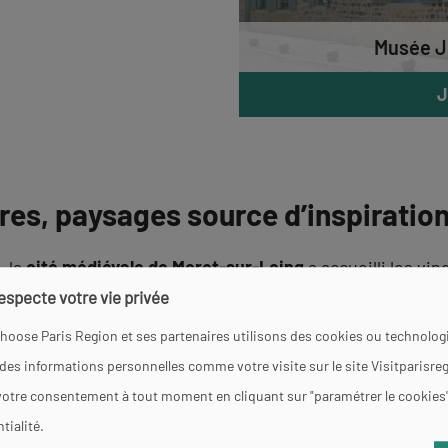
Musée Je
J
res, paysages source d’inspiratio
, la
cité médiévale de Moret-sur-Loing
a accueilli les vi
é
, adapté à toute la famille, vous emmène à la découverte d
respecte votre vie privée
hoose Paris Region et ses partenaires utilisons des cookies ou technologi
 des informations personnelles comme votre visite sur le site Visitparisre
, la
cité médiévale de
votre consentement à tout moment en cliquant sur "paramétrer le cookies
dernières années de la vie
tialité.
édié
, adapté à toute la