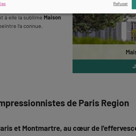
es lieux qui l’ont inspiré.
ies
Refuser
t à elle la sublime
Maison
peintre l’a connue.
Mai
J
 impressionnistes de Paris Region
aris et Montmartre, au cœur de l'efferves