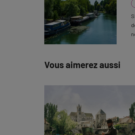
S
d
n
Vous aimerez aussi