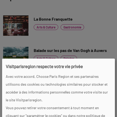
La Bonne Franquette
Arts & Culture
Gastronomie
Balade sur les pas de Van Gogh à Auvers
Arts & Culture
Balades
Visitparisregion respecte votre vie privée
Avec votre accord, Choose Paris Region et ses partenaires
Maison du Docteur Gachet
utilisons des cookies ou technologies similaires pour stocker et
Arts & Culture
accéder à des informations personnelles comme votre visite sur
le site Visitparisregion.
Vous pouvez retirer votre consentement à tout moment en
cliquant sur "paramétrer le cookies" ou dans notre politique de