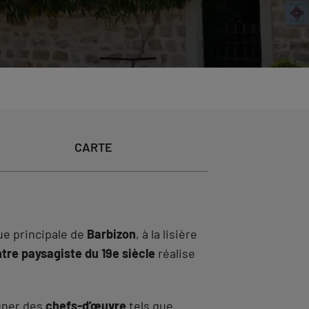
CARTE
rue principale de
Barbizon
, à la lisière
ntre paysagiste du 19e siècle
réalise
gner des
chefs-d’œuvre
tels que