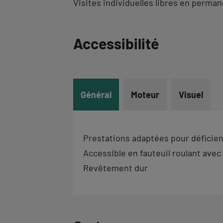
Visites individuelles libres en perma
Revenir
Accessibilité
à
l'onglet
informations
Général
Moteur
Visuel
Prestations adaptées pour déficien
Accessible en fauteuil roulant avec
Revêtement dur