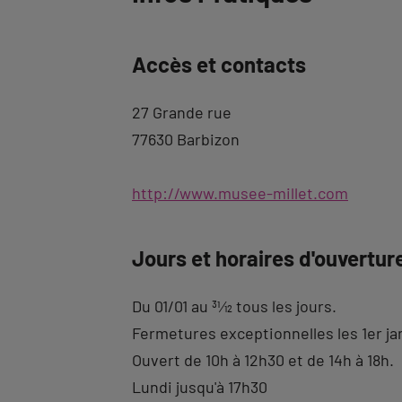
à
l'onglet
Accès et contacts
description
27 Grande rue
77630 Barbizon
http://www.musee-millet.com
Jours et horaires d'ouvertur
Du 01/01 au
31
⁄
12
tous les jours.
Fermetures exceptionnelles les 1er ja
Ouvert de 10h à 12h30 et de 14h à 18h.
Lundi jusqu'à 17h30