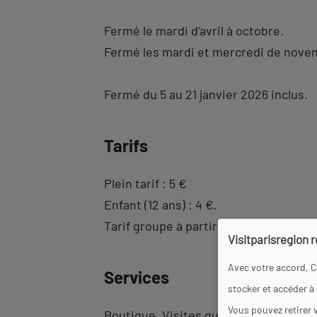
Fermé le mardi d'avril à octobre.
Fermé les mardi et mercredi de nove
Fermé du 5 au 21 janvier 2026 inclus.
Tarifs
Plein tarif : 5 €
Enfant (12 ans) : 4 €.
Tarif groupe à partir de 6 personnes.
Visitparisregion 
Avec votre accord, C
Services
stocker et accéder à
Vous pouvez retirer 
Boutique
Visites guidées