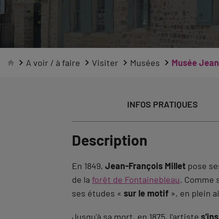
A voir / à faire
Visiter
Musées
Musée Jean-
INFOS PRATIQUES
Description
En 1849,
Jean-François Millet
pose ses
de la
forêt de Fontainebleau
. Comme 
ses études «
sur le motif
», en plein ai
Jusqu'à sa mort, en 1875, l'artiste
s'in