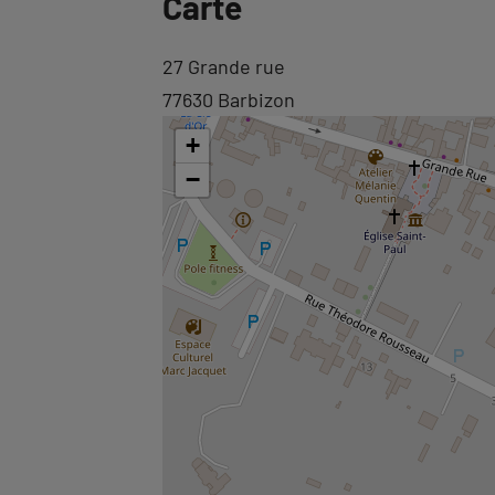
Carte
Revenir
27 Grande rue
à
77630 Barbizon
l'onglet
+
carte
−