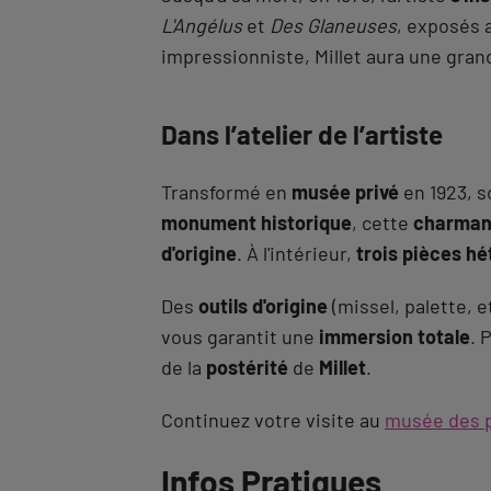
L'Angélus
et
Des Glaneuses
, exposés 
impressionniste, Millet aura une gra
Dans l’atelier de l’artiste
Transformé en
musée privé
en 1923, s
monument historique
, cette
charman
d'origine
. À l'intérieur,
trois pièces hé
Des
outils d'origine
(missel, palette, e
vous garantit une
immersion totale
. 
de la
postérité
de
Millet
.
Continuez votre visite au
musée des p
Revenir
Infos Pratiques