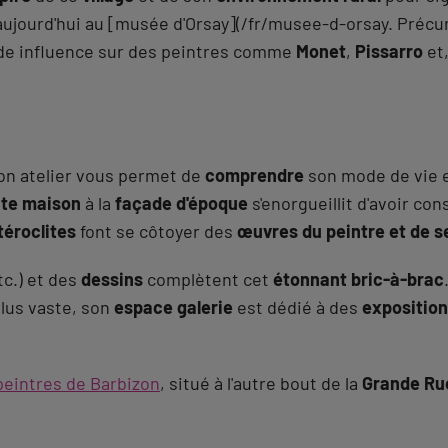
aujourd'hui au [musée d'Orsay](/fr/musee-d-orsay. Pré
nde influence sur des peintres comme
Monet
,
Pissarro
et,
on atelier vous permet de
comprendre
son mode de vie et
te maison
à la
façade d'époque
s'enorgueillit d'avoir co
téroclites
font se côtoyer des
œuvres du peintre et de s
tc.) et des
dessins
complètent cet
étonnant bric-à-brac
Plus vaste, son
espace galerie
est dédié à des
expositio
eintres de Barbizon
, situé à l'autre bout de la
Grande Ru