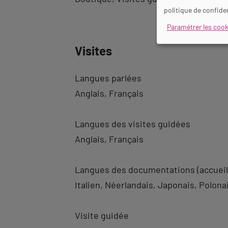
politique de confiden
Paramétrer les cook
Visites
Langues parlées
Anglais
Français
Langues des visites guidées
Anglais
Français
Langues des documentations (accueil
Italien
Néerlandais
Japonais
Polona
Visite guidée