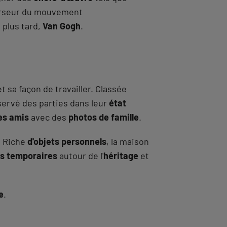
curseur du mouvement
 plus tard,
Van Gogh
.
 sa façon de travailler. Classée
nservé des parties dans leur
état
es amis
avec des
photos de famille
.
. Riche
d'objets personnels
, la maison
ns temporaires
autour de l'
héritage
et
e
.