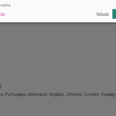
tialité.
ies
Refuser
)
is
Portugais
Allemand
Anglais
Chinois
Coréen
Espagn