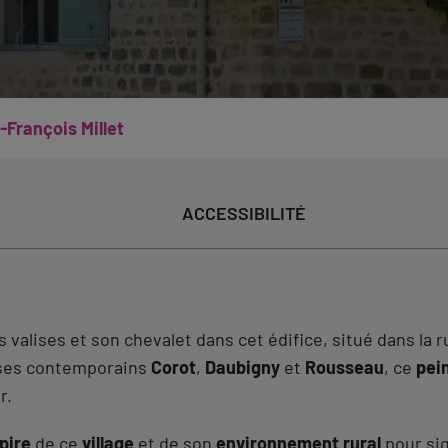
François Millet
ACCESSIBILITÉ
 valises et son chevalet dans cet édifice, situé dans la 
ses contemporains
Corot
,
Daubigny
et
Rousseau
, ce
pei
r.
spire
de ce
village
et de son
environnement rural
pour si