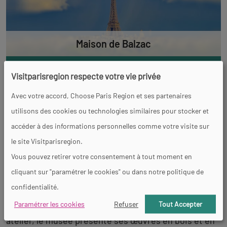
Maison de Balzac
JE DÉCOUVRE
Visitparisregion respecte votre vie privée
Avec votre accord, Choose Paris Region et ses partenaires
utilisons des cookies ou technologies similaires pour stocker et
Musée Zadkine : l’atelier-jardin
accéder à des informations personnelles comme votre visite sur
le site Visitparisregion.
d’un sculpteur poète
Vous pouvez retirer votre consentement à tout moment en
cliquant sur "paramétrer le cookies" ou dans notre politique de
À deux pas du
jardin du Luxembourg
, le
musée
confidentialité.
Zadkine
est un havre de paix dédié à
Ossip Zadkine
,
Paramétrer les cookies
Refuser
Tout Accepter
sculpteur d’origine russe. Installé dans sa maison-
atelier, le musée présente ses œuvres en bois et en