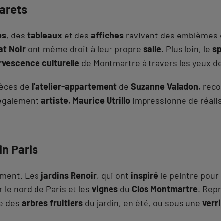
arets
os
, des
tableaux
et des
affiches
ravivent des emblèmes 
at Noir
ont même droit à leur propre
salle
. Plus loin, le
sp
ervescence culturelle
de Montmartre à travers les yeux d
pièces de
l'atelier-appartement
de
Suzanne Valadon
, rec
 également
artiste
,
Maurice Utrillo
impressionne de réal
n Paris
cement. Les
jardins Renoir
, qui ont
inspiré
le peintre pour
 le nord de Paris et les
vignes
du
Clos Montmartre
. Rep
re des
arbres fruitiers
du jardin, en été, ou sous une
verr