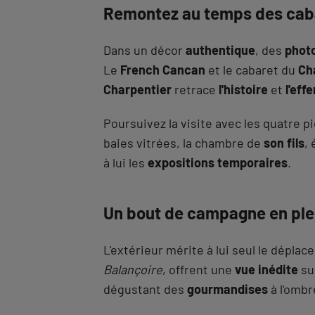
Remontez au temps des cab
Dans un décor
authentique
, des
phot
Le
French Cancan
et le cabaret du
Ch
Charpentier
retrace
l'histoire
et
l'eff
Poursuivez la visite avec les quatre 
baies vitrées, la chambre de
son fils
,
à lui les
expositions temporaires
.
Un bout de campagne en plei
L'extérieur mérite à lui seul le dépla
Balançoire
, offrent une
vue inédite
sur
dégustant des
gourmandises
à l'omb