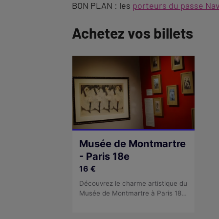
BON PLAN : les
porteurs du passe Na
Revenir
Achetez vos billets
à
l'onglet
description