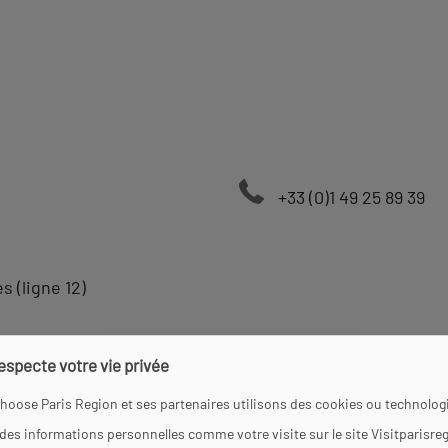
+33 (0)1 49 25 89 39
 (ligne 12)
e
respecte votre vie privée
hoose Paris Region et ses partenaires utilisons des cookies ou technologi
9h.
 des informations personnelles comme votre visite sur le site Visitparisre
h30 à 18 h.