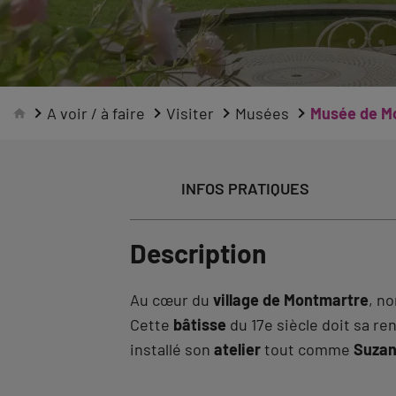
A voir / à faire
Visiter
Musées
Musée de Mo
INFOS PRATIQUES
Description
Au cœur du
village de Montmartre
, no
Cette
bâtisse
du 17e siècle doit sa re
installé son
atelier
tout comme
Suzan