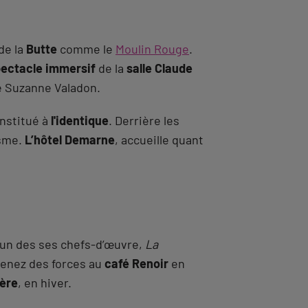
de la
Butte
comme le
Moulin Rouge
.
ectacle immersif
de la
salle Claude
e Suzanne Valadon.
onstitué à
l'identique
. Derrière les
isme.
L’hôtel Demarne
, accueille quant
 un des ses chefs-d’œuvre,
La
renez des forces au
café Renoir
en
ière
, en hiver.