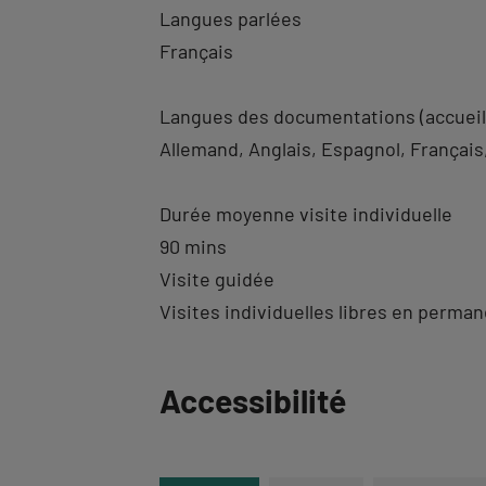
Langues parlées
Français
Langues des documentations (accueil
Allemand
Anglais
Espagnol
Français
Durée moyenne visite individuelle
90 mins
Visite guidée
Visites individuelles libres en perma
Revenir
Accessibilité
à
l'onglet
informations