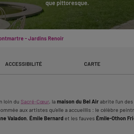
que pittoresque.
ntmartre - Jardins Renoir
ACCESSIBILITÉ
CARTE
n loin du
Sacré-Cœur
, la
maison du Bel Air
abrite l'un des
nommée aux artistes qu'elle a accueillis : le célèbre pei
ne Valadon
,
Émile Bernard
et les fauves
Émile-Othon Fri