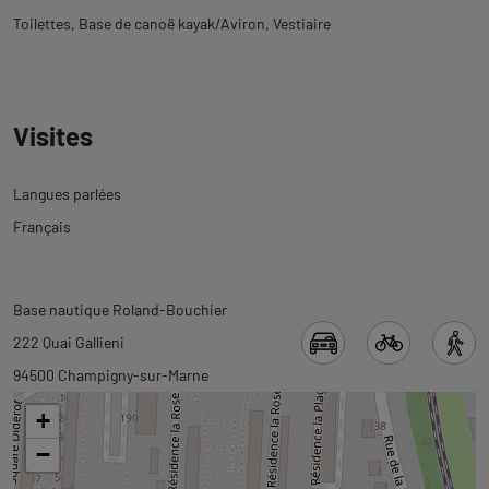
Toilettes
Base de canoë kayak/Aviron
Vestiaire
Visites
Langues parlées
Français
Revenir
Revenir
Base nautique Roland-Bouchier
à
à
222 Quai Gallieni
l'onglet
l'onglet
94500 Champigny-sur-Marne
informations
carte
+
−