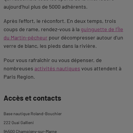
aujourd’hui plus de 5000 adhérents.
Après l’effort, le réconfort. En deux temps, trois
coups de rame, rendez-vous à la
guinguette de l’Île
du Martin-pêcheur
pour décompresser autour d’un
verre de blanc, les pieds dans la rivière.
Pour vous rafraîchir ou vous dépenser, de
nombreuses
activités nautiques
vous attendent à
Paris Region.
Revenir
Accès et contacts
à
l'onglet
Base nautique Roland-Bouchier
description
222 Quai Gallieni
94500 Champigny-sur-Marne