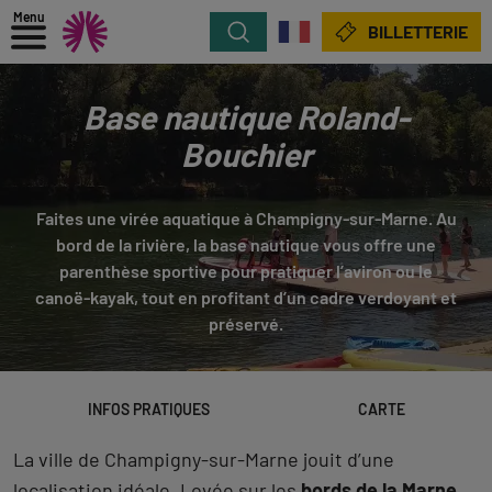
Menu
Rechercher
BILLETTERIE
Base nautique Roland-
Bouchier
Faites une virée aquatique à Champigny-sur-Marne. Au
bord de la rivière, la base nautique vous offre une
parenthèse sportive pour pratiquer l’aviron ou le
canoë-kayak, tout en profitant d’un cadre verdoyant et
préservé.
INFOS PRATIQUES
CARTE
La ville de Champigny-sur-Marne jouit d’une
localisation idéale. Lovée sur les
bords de la Marne
,