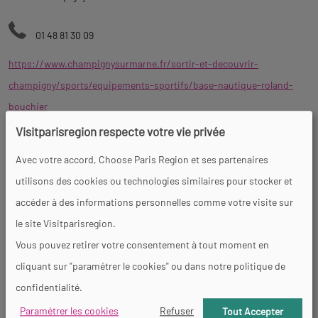
01 48 81 30 09
https://www.champignysurmarne.fr/sortir-et-decouvrir-
champigny/sports/equipements-sportifs/base-nautique-roland-
bouchier
Site spécialisé en aviron et canoë-kayak. Situé à 10min de l'INSEP et à
Visitparisregion respecte votre vie privée
20 min du bassin olympique de Vaires-sur-Marne, le centre dispose
Avec votre accord, Choose Paris Region et ses partenaires
d'un accès direct à la Marne.
utilisons des cookies ou technologies similaires pour stocker et
accéder à des informations personnelles comme votre visite sur
Transports en commun :
le site Visitparisregion.
- RER A ou E : Arrêt Gare Champigny puis environ 15-20 minutes de
Vous pouvez retirer votre consentement à tout moment en
marche ou bus
cliquant sur "paramétrer le cookies" ou dans notre politique de
- Bus : Plusieurs lignes desservent le centre de Champigny (Bus 201 :
confidentialité.
Arrêt Verdun - Plage ou bus 108, 110, 116)
Paramétrer les cookies
Refuser
Tout Accepter