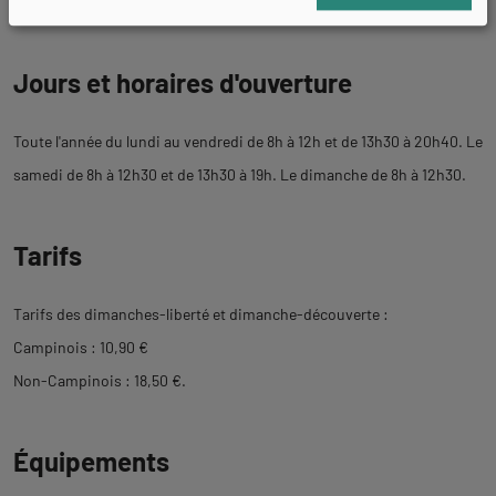
- En voiture : Stationnement possible aux abords du quai.
Jours et horaires d'ouverture
Toute l'année du lundi au vendredi de 8h à 12h et de 13h30 à 20h40. Le
samedi de 8h à 12h30 et de 13h30 à 19h. Le dimanche de 8h à 12h30.
Tarifs
Tarifs des dimanches-liberté et dimanche-découverte :
Campinois : 10,90 €
Non-Campinois : 18,50 €.
Équipements