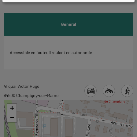
l'onglet
informations
Général
Accessible en fauteuil roulant en autonomie
Revenir
41 quai Victor Hugo
à
94500 Champigny-sur-Marne
l'onglet
+
carte
−