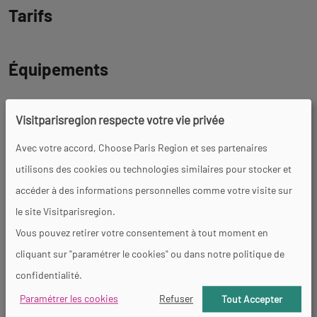
Tarifs
Équipements
Terrasse
Visitparisregion respecte votre vie privée
Avec votre accord, Choose Paris Region et ses partenaires
utilisons des cookies ou technologies similaires pour stocker et
Visites
accéder à des informations personnelles comme votre visite sur
le site Visitparisregion.
Langues parlées
Vous pouvez retirer votre consentement à tout moment en
Français
cliquant sur "paramétrer le cookies" ou dans notre politique de
confidentialité.
Revenir
Accessibilité
Paramétrer les cookies
Refuser
Tout Accepter
à