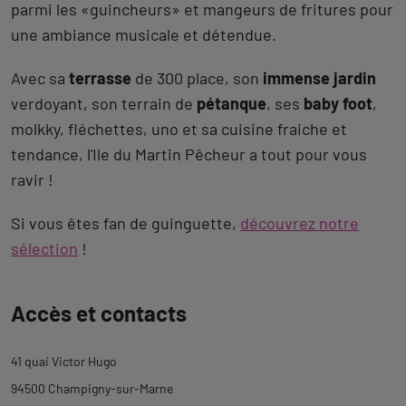
parmi les «guincheurs» et mangeurs de fritures pour
une ambiance musicale et détendue.
Avec sa
terrasse
de 300 place, son
immense jardin
verdoyant, son terrain de
pétanque
, ses
baby foot
,
molkky, fléchettes, uno et sa cuisine fraiche et
tendance, l'Ile du Martin Pêcheur a tout pour vous
ravir !
Si vous êtes fan de guinguette,
découvrez notre
sélection
!
Revenir
Accès et contacts
à
l'onglet
41 quai Victor Hugo
description
94500 Champigny-sur-Marne