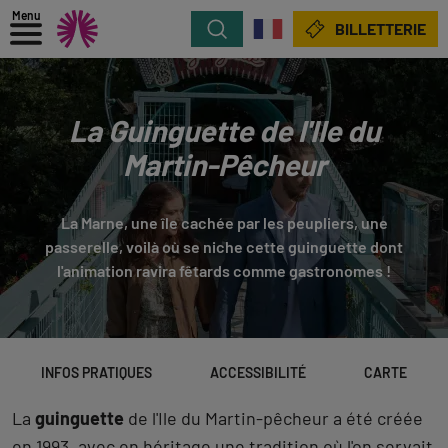
Menu
Rechercher
BILLETTERIE
La Guinguette de l'Ile du
Martin-Pêcheur
La Marne, une île cachée par les peupliers, une
passerelle, voilà où se niche cette guinguette dont
l'animation ravira fêtards comme gastronomes !
INFOS PRATIQUES
ACCESSIBILITÉ
CARTE
La
guinguette
de l'Ile du Martin-pêcheur a été créée
en 1993, avec en héritage une tradition où l'on servait