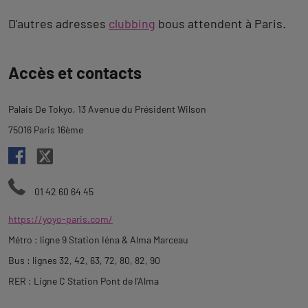
D'autres adresses
clubbing
bous attendent à Paris.
Revenir
Accès et contacts
à
l'onglet
Palais De Tokyo, 13 Avenue du Président Wilson
description
75016 Paris 16ème
01 42 60 64 45
https://yoyo-paris.com/
Métro : ligne 9 Station Iéna & Alma Marceau
Bus : lignes 32, 42, 63, 72, 80, 82, 90
RER : Ligne C Station Pont de l'Alma