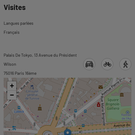
Visites
Langues parlées
Français
Revenir
Revenir
Palais De Tokyo, 13 Avenue du Président
à
à
Wilson
l'onglet
l'onglet
75016 Paris 16ème
informations
carte
+
−