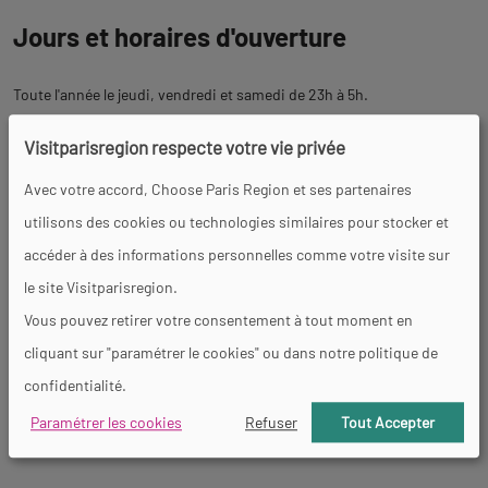
Jours et horaires d'ouverture
Toute l'année le jeudi, vendredi et samedi de 23h à 5h.
Les horaires varient selon la programmation.
Visitparisregion respecte votre vie privée
Avec votre accord, Choose Paris Region et ses partenaires
Tarifs
utilisons des cookies ou technologies similaires pour stocker et
accéder à des informations personnelles comme votre visite sur
Selon la programmation.
le site Visitparisregion.
Vous pouvez retirer votre consentement à tout moment en
Activités
cliquant sur "paramétrer le cookies" ou dans notre politique de
confidentialité.
Concert
Son et Lumière
Spectacle
Paramétrer les cookies
Refuser
Tout Accepter