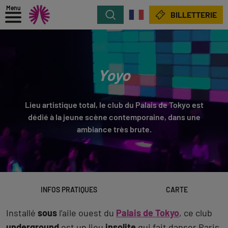
Menu
Rechercher
BILLETTERIE
Yoyo
Lieu artistique total, le club du Palais de Tokyo est
dédié à la jeune scène contemporaine, dans une
ambiance très brute.
INFOS PRATIQUES
CARTE
Installé
sous
l’aile ouest du
Palais de Tokyo
, ce club
underground
est un lieu
insolite
qui fait danser Paris