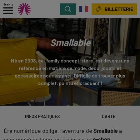
Menu
Rechercher
BILLETTERIE
Smallable
Né en 2008, ce "family concept-store" est devenu une
référence en matière de mode, déco, jouets et
accessoires pour enfants. Difficile de trouver plus
complet, pointu et craquant !
INFOS PRATIQUES
CARTE
Ère numérique oblige, l'aventure de
Smallable
a
commencé en ligne, au travers d'un
e-shop