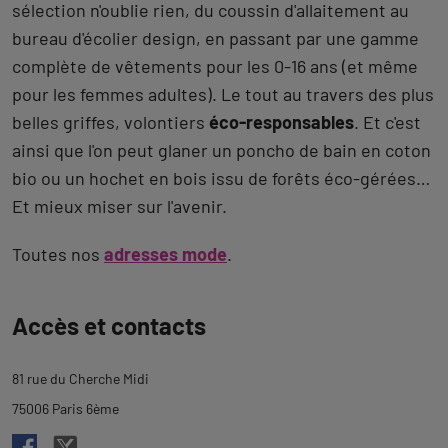
sélection n'oublie rien, du coussin d'allaitement au
bureau d'écolier design, en passant par une gamme
complète de vêtements pour les 0-16 ans (et même
pour les femmes adultes). Le tout au travers des plus
belles griffes, volontiers
éco-responsables
. Et c'est
ainsi que l'on peut glaner un poncho de bain en coton
bio ou un hochet en bois issu de forêts éco-gérées…
Et mieux miser sur l'avenir.
Toutes nos
adresses mode
.
Revenir
Accès et contacts
à
l'onglet
81 rue du Cherche Midi
description
75006 Paris 6ème