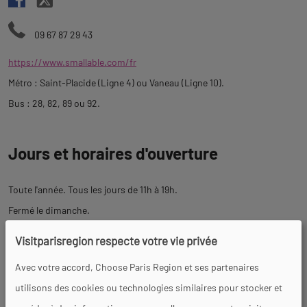
09 67 87 29 43
https://www.smallable.com/fr
Métro : Saint-Placide (Ligne 4) ou Vaneau (Ligne 10).
Bus : 28, 82, 89 ou 92.
Jours et horaires d'ouverture
Toute l'année. Tous les jours de 11h à 19h.
Fermé le dimanche.
Ouvert le lundi de 14h À 19h.
Visitparisregion respecte votre vie privée
Avec votre accord, Choose Paris Region et ses partenaires
Tarifs
utilisons des cookies ou technologies similaires pour stocker et