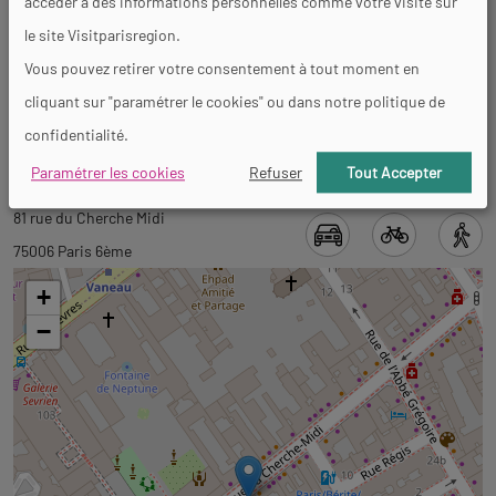
accéder à des informations personnelles comme votre visite sur
Visites
le site Visitparisregion.
Vous pouvez retirer votre consentement à tout moment en
Langues parlées
cliquant sur "paramétrer le cookies" ou dans notre politique de
Français
confidentialité.
Paramétrer les cookies
Refuser
Tout Accepter
Revenir
Revenir
81 rue du Cherche Midi
à
à
75006 Paris 6ème
l'onglet
l'onglet
+
informations
carte
−