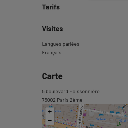
Tarifs
Visites
Langues parlées
Français
Revenir
Carte
à
l'onglet
Revenir
5 boulevard Poissonnière
informations
à
75002 Paris 2ème
l'onglet
+
carte
−