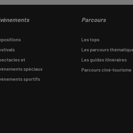
vènements
Parcours
xpositions
Les tops
estivals
Les parcours thématiqu
pectacles et
Les guides itinéraires
vènements spéciaux
Parcours ciné-tourisme
vènements sportifs