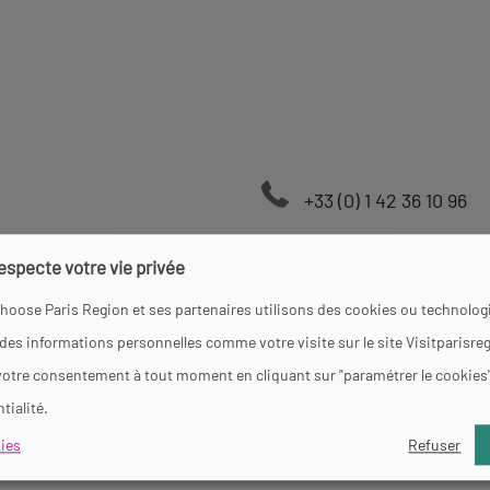
+33 (0) 1 42 36 10 96
respecte votre vie privée
hoose Paris Region et ses partenaires utilisons des cookies ou technologi
 des informations personnelles comme votre visite sur le site Visitparisre
e
votre consentement à tout moment en cliquant sur "paramétrer le cookies
tialité.
redi et samedi de 23h55 à 7h.
ies
Refuser