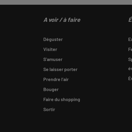
A voir / à faire
É
Déguster
E
Visiter
F
S’amuser
S
é
Se laisser porter
É
Prendre l’air
Bouger
Faire du shopping
Sortir