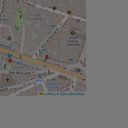
Leaflet
|
©
OpenStreetMap