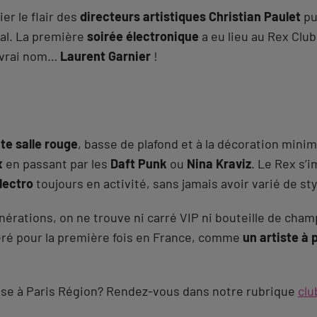
ier le flair des
directeurs artistiques Christian Paulet
pu
al. La première
soirée électronique
a eu lieu au Rex Clu
 vrai nom…
Laurent Garnier
!
ite salle rouge
, basse de plafond et à la décoration minim
x
en passant par les
Daft Punk
ou
Nina Kraviz
. Le Rex s
lectro
toujours en activité, sans jamais avoir varié de sty
générations, on ne trouve ni carré VIP ni bouteille de ch
déré pour la première fois en France, comme
un artiste à 
anse à Paris Région? Rendez-vous dans notre rubrique
clu