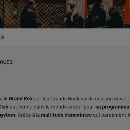
ub
IQUES
ma
le Grand Rex
sur les Grands Boulevards dès son ouvert
Club
est connu dans le monde entier pour
sa programmat
system.
Grâce à la
multitude d’enceintes
qui parsèment le