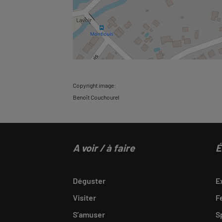
Copyright image:
Benoît Couchourel
A voir / à faire
É
Déguster
E
Visiter
F
S’amuser
S