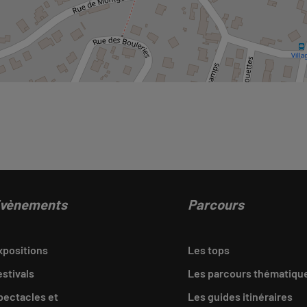
vènements
Parcours
xpositions
Les tops
estivals
Les parcours thématiqu
pectacles et
Les guides itinéraires