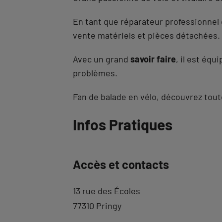
En tant que réparateur professionnel d
vente matériels et pièces détachées.
Avec un grand
savoir faire
, il est équ
problèmes.
Fan de balade en vélo, découvrez toute
Revenir
Infos Pratiques
à
l'onglet
Accès et contacts
description
13 rue des Écoles
77310 Pringy