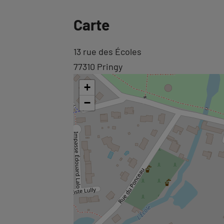
Revenir
Carte
à
l'onglet
Revenir
13 rue des Écoles
informations
à
77310 Pringy
l'onglet
+
carte
−