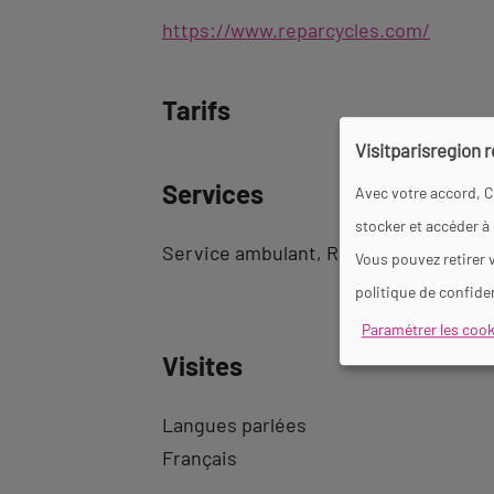
https://www.reparcycles.com/
Tarifs
Visitparisregion 
Services
Avec votre accord, C
stocker et accéder à
Service ambulant
Réparation de cycl
Vous pouvez retirer 
politique de confiden
Paramétrer les cook
Visites
Langues parlées
Français