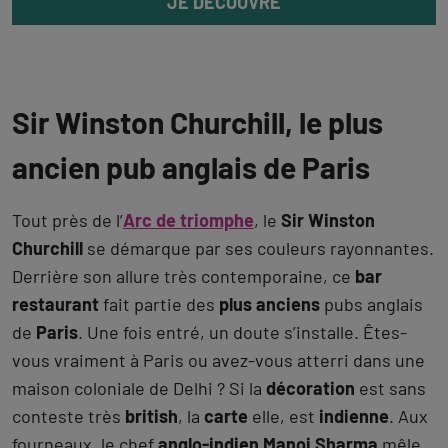
JE DÉCOUVRE
Sir Winston Churchill, le plus
ancien pub anglais de Paris
Tout près de l’
Arc de triomphe
, le
Sir Winston
Churchill
se démarque par ses couleurs rayonnantes.
Derrière son allure très contemporaine, ce
bar
restaurant
fait partie des
plus anciens
pubs anglais
de
Paris
. Une fois entré, un doute s’installe. Êtes-
vous vraiment à Paris ou avez-vous atterri dans une
maison coloniale de Delhi ? Si la
décoration
est sans
conteste très
british
, la
carte
elle, est
indienne
. Aux
fourneaux, le chef
anglo-indien Manoj Sharma
mêle