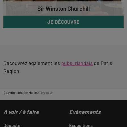
Sir Winston Churchill
JE DÉCOUVRE
Découvrez également les
pubs irlandais
de Paris
Region.
Copyright image: Hélène Tonnelier
A voir / à faire
Évènements
Déguster
Expositions