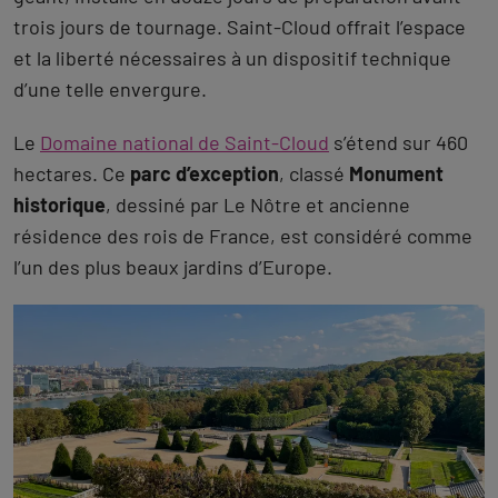
Saint-Cloud, doublure du Champ-de-
Mars
Dans les épisodes 3 et 4 de la saison 1, le groupe
aperçoit Paris depuis les hauteurs, avec la tour Eiffel
délabrée en arrière-plan, puis Laurent s’aventure
seul au pied de la structure, cerné de rôdeurs. Ces
scènes censées se dérouler au Champ-de-Mars ont
en réalité été tournées dans le
Domaine national de
Saint-Cloud
, dans les Hauts-de-Seine. Pour recréer
le pied de la tour Eiffel, les équipes ont construit un
échafaudage de 60 mètres devant un fond vert
géant, installé en douze jours de préparation avant
trois jours de tournage. Saint-Cloud offrait l’espace