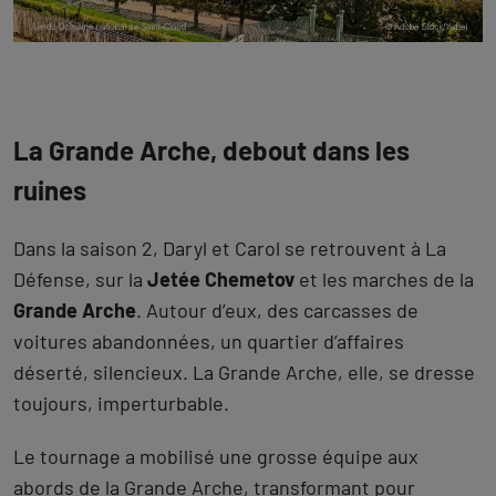
et la liberté nécessaires à un dispositif technique
d’une telle envergure.
Le
Domaine national de Saint-Cloud
s’étend sur 460
hectares. Ce
parc d’exception
, classé
Monument
historique
, dessiné par Le Nôtre et ancienne
résidence des rois de France, est considéré comme
l’un des plus beaux jardins d’Europe.