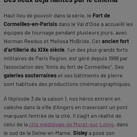
européen en décor dystopique, sous les yeux
étonnés des milliers de salariés qui rejoignaient
leurs bureaux ce matin-là.
Le
parvis de La Défense
, avec ses
perspectives
géométriques
, ses tours de verre et d’acier et sa
Grande Arche monumentale inaugurée en 1989, offre
aux productions un cadre urbain capable de se
métamorphoser selon les besoins du scénario.