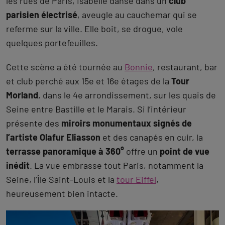
les rues de Paris, Isabelle danse dans un
club
parisien électrisé
, aveugle au cauchemar qui se
referme sur la ville. Elle boit, se drogue, vole
quelques portefeuilles.
Cette scène a été tournée au
Bonnie
, restaurant, bar
et club perché aux 15e et 16e étages de la
Tour
Morland
, dans le 4e arrondissement, sur les quais de
Seine entre Bastille et le Marais. Si l’intérieur
présente des
miroirs monumentaux signés de
l’artiste Olafur Eliasson
et des canapés en cuir, la
terrasse panoramique à 360°
offre un
point de vue
inédit
. La vue embrasse tout Paris, notamment la
Seine, l’Île Saint-Louis et la
tour Eiffel
,
heureusement bien intacte.