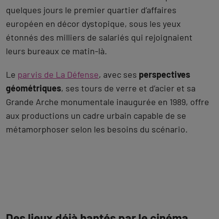
La Grande Arche, debout dans les
ruines
Dans la saison 2, Daryl et Carol se retrouvent à La
Défense, sur la
Jetée Chemetov
et les marches de la
Grande Arche
. Autour d’eux, des carcasses de
voitures abandonnées, un quartier d’affaires
déserté, silencieux. La Grande Arche, elle, se dresse
toujours, imperturbable.
Le tournage a mobilisé une grosse équipe aux
abords de la Grande Arche, transformant pour
quelques jours le premier quartier d’affaires