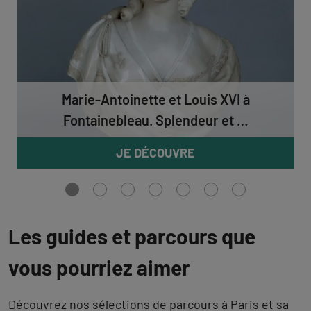
Marie-Antoinette et Louis XVI à
Fontainebleau. Splendeur et …
JE DÉCOUVRE
Aller
Aller
Aller
Aller
Aller
Aller
Aller
à
à
à
à
à
à
à
la
la
la
la
la
la
la
vue
vue
vue
vue
vue
vue
vue
Les guides et parcours que
0
1
2
3
4
5
6
vous pourriez aimer
Découvrez nos sélections de parcours à Paris et sa