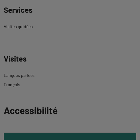
Services
Visites guidées
Visites
Langues parlées
Français
Revenir
Accessibilité
à
l'onglet
informations