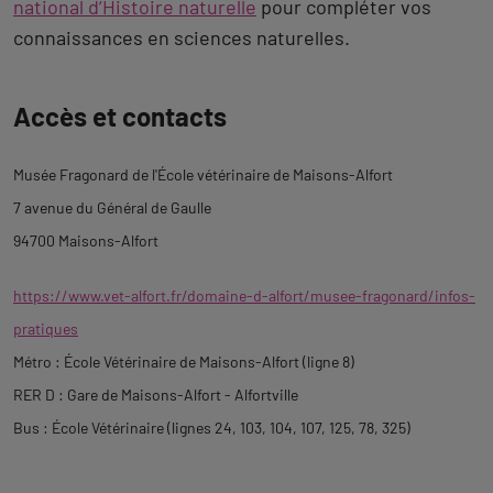
national d’Histoire naturelle
pour compléter vos
connaissances en sciences naturelles.
Revenir
Accès et contacts
à
l'onglet
Musée Fragonard de l'École vétérinaire de Maisons-Alfort
description
7 avenue du Général de Gaulle
94700 Maisons-Alfort
https://www.vet-alfort.fr/domaine-d-alfort/musee-fragonard/infos-
pratiques
Métro : École Vétérinaire de Maisons-Alfort (ligne 8)
RER D : Gare de Maisons-Alfort - Alfortville
Bus : École Vétérinaire (lignes 24, 103, 104, 107, 125, 78, 325)