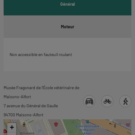
Général
Moteur
Non accessible en fauteuil roulant
Revenir
Musée Fragonard de l'École vétérinaire de
à
Maisons-Alfort
l'onglet
7 avenue du Général de Gaulle
carte
94700 Maisons-Alfort
+