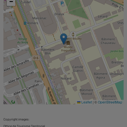
−
Leaflet
|
©
OpenStreetMap
Copyright images:
Office de Tourisme Territorial