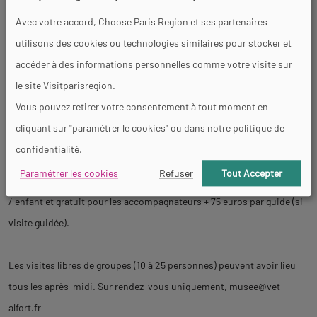
Visite guidée sur réservation : 6 euros / personne (+ forfait guide de
Avec votre accord, Choose Paris Region et ses partenaires
75 euros)
utilisons des cookies ou technologies similaires pour stocker et
Gratuité : personnes en situation de handicap sur présentation d'un
accéder à des informations personnelles comme votre visite sur
justificatif ; membres ICOM et ICOMOS, journalistes avec carte de
le site Visitparisregion.
presse (sur rendez-vous) ; carte culture (personnel du ministère de la
Vous pouvez retirer votre consentement à tout moment en
culture) ; ressortissants de l'UE âgés de moins de 26 ans en visite
cliquant sur "paramétrer le cookies" ou dans notre politique de
individuelle exclusivement
confidentialité.
Visite libre de groupe : 6 euros / personne
Paramétrer les cookies
Refuser
Tout Accepter
Groupe scolaire (écoles, collèges, lycées, accueils de loisirs) : 3 euros
/ enfant et gratuit pour les accompagnateurs + 75 euros par guide (si
visite guidée).
Les visites libres de groupes (10 à 25 personnes) peuvent avoir lieu
tous les après-midi. Sur rendez-vous uniquement,
musee@vet-
alfort.fr