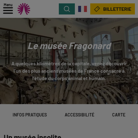
Menu
Rechercher
BILLETTERIE
Le musée Fragonard
A quelques kilomètres de la capitale, venez découvrir
l’un des plus anciens musées de France consacré à
l’étude du corps animal et humain.
INFOS PRATIQUES
ACCESSIBILITÉ
CARTE
Un musée insolite