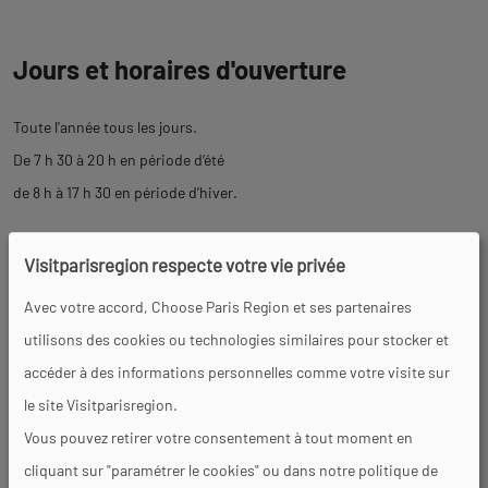
Jours et horaires d'ouverture
Toute l'année tous les jours.
De 7 h 30 à 20 h en période d’été
de 8 h à 17 h 30 en période d’hiver.
Visitparisregion respecte votre vie privée
Tarifs
Avec votre accord, Choose Paris Region et ses partenaires
Gratuit
utilisons des cookies ou technologies similaires pour stocker et
accéder à des informations personnelles comme votre visite sur
Équipements
le site Visitparisregion.
Vous pouvez retirer votre consentement à tout moment en
Restaurant
Aire de jeux
cliquant sur "paramétrer le cookies" ou dans notre politique de