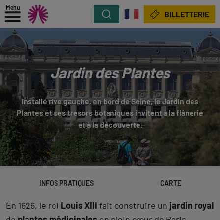
Menu
Rechercher
BILLETTERIE
Jardin des Plantes
Installé rive gauche, en bord de Seine, le Jardin des
Plantes et ses trésors botaniques invitent à la flânerie
et à la découverte.
INFOS PRATIQUES
CARTE
En 1626, le roi
Louis XIII
fait construire un
jardin royal
de
plantes médicinales
en plein cœur de Paris.