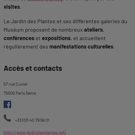
visites
.
Le Jardin des Plantes et ses différentes galeries du
Muséum proposent de nombreux
ateliers
,
conférences
et
expositions
, et accueillent
régulièrement des
manifestations culturelles
.
Revenir
Accès et contacts
à
l'onglet
57 rue Cuvier
description
75005 Paris 5ème
+33 (0)1 40 79 56 01
http://www.jardindesplantes.net/