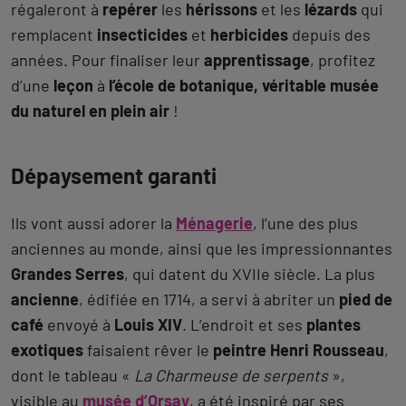
régaleront à
repérer
les
hérissons
et les
lézards
qui
remplacent
insecticides
et
herbicides
depuis des
années. Pour finaliser leur
apprentissage
, profitez
d’une
leçon
à
l’école de botanique, véritable musée
du naturel en plein air
!
Dépaysement garanti
Ils vont aussi adorer la
Ménagerie
, l’une des plus
anciennes au monde, ainsi que les impressionnantes
Grandes Serres
, qui datent du XVIIe siècle. La plus
ancienne
, édifiée en 1714, a servi à abriter un
pied de
café
envoyé à
Louis XIV
. L’endroit et ses
plantes
exotiques
faisaient rêver le
peintre Henri Rousseau
,
dont le tableau «
La Charmeuse de serpents
»,
visible au
musée d’Orsay
, a été inspiré par ses