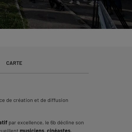
CARTE
e de création et de diffusion
atif
par excellence, le 6b décline son
cueillent
musiciens, cinéastes,