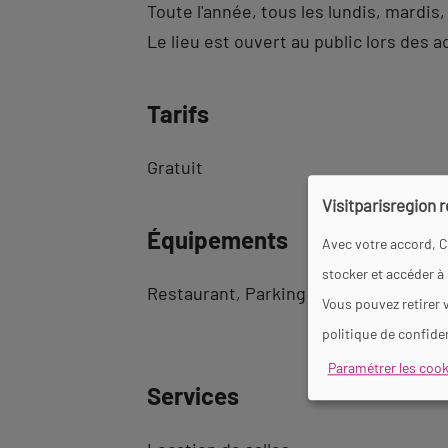
Toute l'année, tous les lundis, mardis
Le lieu est ouvert au public lors des 
Tarifs
Gratuit
Visitparisregion 
Équipements
Avec votre accord, C
stocker et accéder à
Restaurant
Parking à proximité
Clim
Vous pouvez retirer 
politique de confiden
Paramétrer les cook
Services