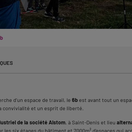
6b
IQUES
erche d’un espace de travail, le
6b
est avant tout un espac
 convivialité et un esprit de liberté.
ustriel de la société Alstom
, à Saint-Denis et lieu
altern
sur les six étages du bâtiment et 7000m² d'espaces qui ac