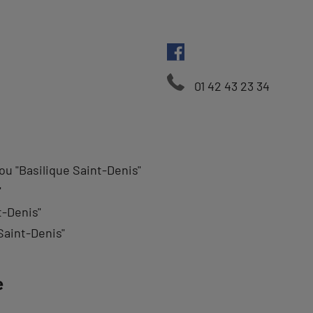
01 42 43 23 34
 ou "Basilique Saint-Denis"
"
t-Denis"
 Saint-Denis"
e