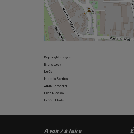
Copyright images:
Bruno Lévy
Le 6b
Marcela Barrios
Albin Porcherel
Luca Nicolao
Le Viet Photo
A voir / à faire
É