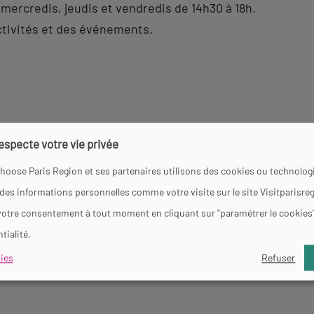
, mercredis, jeudis et vendredis de 14h30 à 18h.
activités et des événements.
respecte votre vie privée
hoose Paris Region et ses partenaires utilisons des cookies ou technologi
 des informations personnelles comme votre visite sur le site Visitparisre
atisation
Toilettes
votre consentement à tout moment en cliquant sur "paramétrer le cookies
tialité.
ies
Refuser