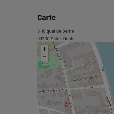
Revenir
Carte
à
l'onglet
Revenir
6-10 quai de Seine
informations
à
93200 Saint-Denis
l'onglet
+
carte
−