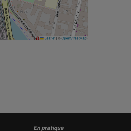
Leaflet
|
©
OpenStreetMap
En pratique