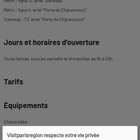
Métro : ligne 13, arrêt "Garibaldi"
Métro : ligne 4, arrêt "Porte de Clignancourt"
Tramway : T3, arrêt "Porte de Clignancourt"
Jours et horaires d'ouverture
Toute l'année, tous les samedis et dimanches de 9h à 20h.
Tarifs
Équipements
Chaise bébé
Visitparisregion respecte votre vie privée