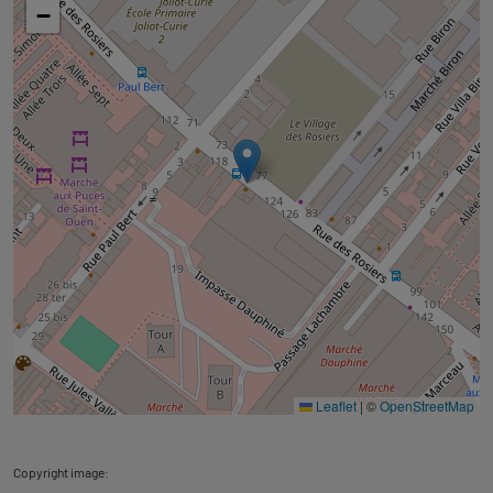
carte
−
Leaflet
|
©
OpenStreetMap
Copyright image: