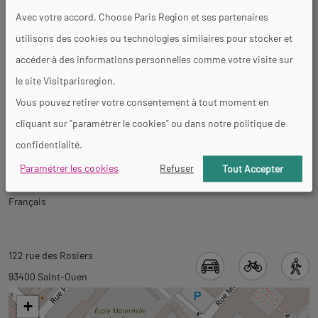
Avec votre accord, Choose Paris Region et ses partenaires
Services
utilisons des cookies ou technologies similaires pour stocker et
accéder à des informations personnelles comme votre visite sur
Animaux acceptés
le site Visitparisregion.
Vous pouvez retirer votre consentement à tout moment en
cliquant sur "paramétrer le cookies" ou dans notre politique de
Visites
confidentialité.
Paramétrer les cookies
Refuser
Tout Accepter
Langues parlées
Français
Revenir
Revenir
122 rue des Rosiers
à
à
93400 Saint-Ouen
l'onglet
l'onglet
+
informations