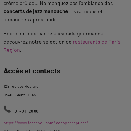
crème brûlée… Ne manquez pas l'ambiance des
concerts de jazz manouche
les samedis et
dimanches après-midi.
Pour continuer votre escapade gourmande,
découvrez notre sélection de
restaurants de Paris
Region
.
Revenir
Accès et contacts
à
l'onglet
122 rue des Rosiers
description
93400 Saint-Ouen
01 40 11 28 80
https://www.facebook.com/lachopedespuces/