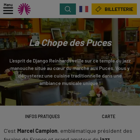
Menu
Rechercher
BILLETTERIE
La Chope des Puces
L'esprit de Django Reinhardt veille sur ce temple du jazz
manouche situé au cœur du marché aux Puces. Vous y
dégusterez une cuisine traditionnelle dans une
ambiance musicale unique !
INFOS PRATIQUES
CARTE
C’est
Marcel Campion
, emblématique président des
forains de France et grand amateur de
jazz