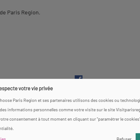
de Paris Region.
respecte votre vie privée
hoose Paris Region et ses partenaires utilisons des cookies ou technologi
 des informations personnelles comme votre visite sur le site Visitparisre
votre consentement à tout moment en cliquant sur "paramétrer le cookies
tialité.
e
ies
Refuser