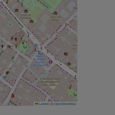
Leaflet
|
©
OpenStreetMap