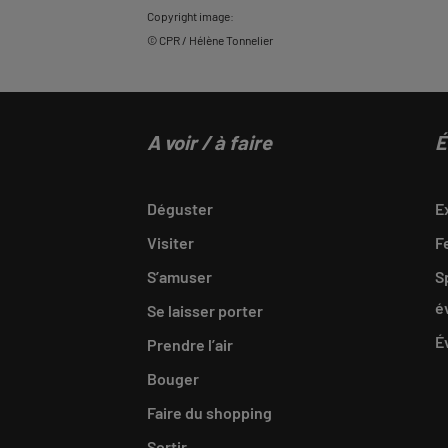
Copyright image:
© CPR / Hélène Tonnelier
A voir / à faire
É
Déguster
E
Visiter
F
S’amuser
S
é
Se laisser porter
É
Prendre l’air
Bouger
Faire du shopping
Sortir