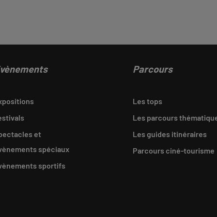
vènements
Parcours
xpositions
Les tops
estivals
Les parcours thématiqu
pectacles et
Les guides itinéraires
vènements spéciaux
Parcours ciné-tourisme
vènements sportifs