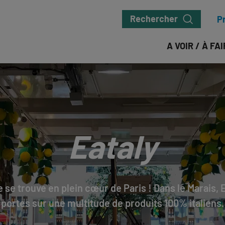
Rechercher
P
A VOIR / À FA
Eataly
lie se trouve en plein cœur de Paris ! Dans le Marais,
portes sur une multitude de produits 100% italiens.