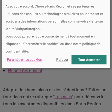
Palais Galliera
Avec votre accord, Choose Paris Region et ses partenaires
Musée Bourdelle
utilisons des cookies ou technologies similaires pour stocker et
Musée Zadkine
Musée d’Art Moderne
accéder à des informations personnelles comme votre visite sur
Maison Victor Hugo
le site Visitparisregion.
Musée de la vie romantique
Vous pouvez retirer votre consentement à tout moment en
Maison Balzac
cliquant sur "paramétrer le cookies" ou dans notre politique de
Musée de la libération de Paris
confidentialité.
Musée Cognacq-Jay
Paramétrer les cookies
Refuser
Tout Accepter
Musée Carnavalet
Musée Cernuschi
Adepte des bons plans et des réductions ? Faites un
tour dans notre rubrique “
Les pass
” pour découvrir
tous les avantages disponibles dans Paris Region.