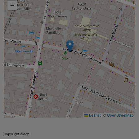
carte
−
Leaflet
|
©
OpenStreetMap
Copyright image: