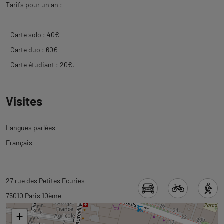
Tarifs pour un an :
- Carte solo : 40€
- Carte duo : 60€
- Carte étudiant : 20€.
Visites
Langues parlées
Français
Revenir
Revenir
27 rue des Petites Ecuries
à
à
75010 Paris 10ème
l'onglet
l'onglet
+
informations