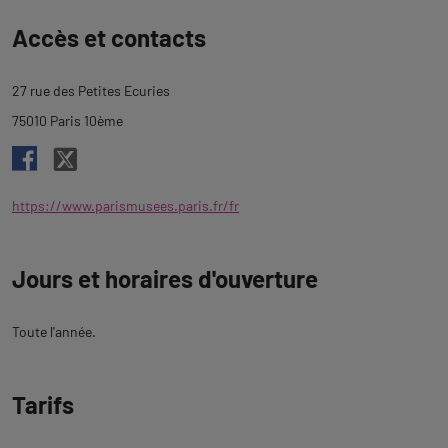
Revenir
Accès et contacts
à
l'onglet
27 rue des Petites Ecuries
description
75010 Paris 10ème
https://www.parismusees.paris.fr/fr
Jours et horaires d'ouverture
Toute l'année.
Tarifs