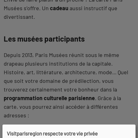
Musées s’offre. Un
cadeau
aussi instructif que
divertissant.
Les musées participants
Depuis 2013, Paris Musées réunit sous le même
drapeau plusieurs institutions de la capitale.
Histoire, art, littérature, architecture, mode… Quel
que soit votre domaine de prédilection, vous
trouverez certainement votre bonheur dans la
programmation culturelle parisienne
. Grâce à la
carte, vous pourrez ainsi accéder à différentes
adresses :
Petit Palais
Visitparisregion respecte votre vie privée