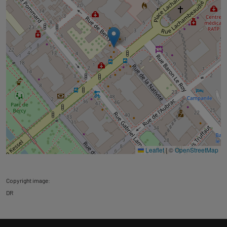
Leaflet
|
©
OpenStreetMap
Copyright image:
DR