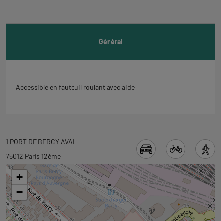
l'onglet
informations
Général
Accessible en fauteuil roulant avec aide
Revenir
1 PORT DE BERCY AVAL
à
75012 Paris 12ème
l'onglet
+
carte
−