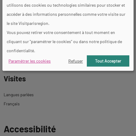
utilisons des cookies ou technologies similaires pour stocker et
accéder à des informations personnelles comme votre visite sur
Jours et horaires d'ouverture
le site Visitparisregion.
Vous pouvez retirer votre consentement à tout moment en
Attention, ce lieu est fermé temporairement
cliquant sur "paramétrer le cookies" ou dans notre politique de
confidentialité.
Tarifs
Paramétrer les cookies
Refuser
Tout Accepter
Visites
Langues parlées
Français
Revenir
Accessibilité
à