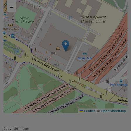
carte
−
Leaflet
|
©
OpenStreetMap
Copyright image: