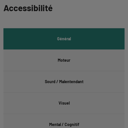
Revenir
Accessibilité
à
l'onglet
informations
Général
Moteur
Sourd / Malentendant
Visuel
Mental / Cognitif