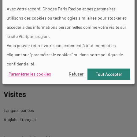
Avec votre accord, Choose Paris Region et ses partenaires
Restaurant
Salle d&#039;exposition
utilisons des cookies ou technologies similaires pour stocker et
accéder à des informations personnelles comme votre visite sur
le site Visitparisregion.
Services
Vous pouvez retirer votre consentement à tout moment en
cliquant sur "paramétrer le cookies" ou dans notre politique de
Visites pédagogiques
Location de salles
confidentialité.
Paramétrer les cookies
Refuser
Tout Accepter
Visites
Langues parlées
Anglais
Français