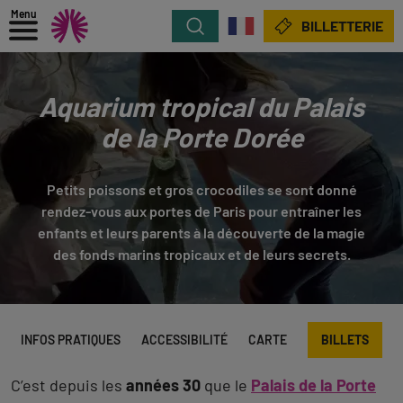
Menu
Rechercher
BILLETTERIE
Aquarium tropical du Palais
de la Porte Dorée
Petits poissons et gros crocodiles se sont donné
rendez-vous aux portes de Paris pour entraîner les
enfants et leurs parents à la découverte de la magie
des fonds marins tropicaux et de leurs secrets.
INFOS PRATIQUES
ACCESSIBILITÉ
CARTE
BILLETS
C’est depuis les
années 30
que le
Palais de la Porte