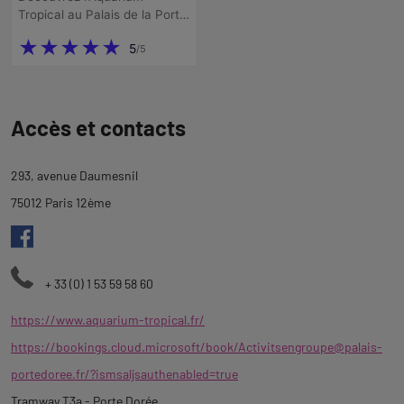
Revenir
à
Accès et contacts
l'onglet
ticketing
293, avenue Daumesnil
75012 Paris 12ème
+ 33 (0) 1 53 59 58 60
https://www.aquarium-tropical.fr/
https://bookings.cloud.microsoft/book/
Activitsengroupe@palais-
portedoree.fr
/?ismsaljsauthenabled=true
Tramway T3a - Porte Dorée