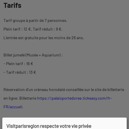
Tarifs
Tarif groupe à partir de 7 personnes.
Plein tarif : 12 €, Tarif réduit : 9 €.
L’entrée est gratuite pour les moins de 26 ans.
Billet jumelé (Musée + Aquarium) :
- Plein tarif : 16 €
- Tarif réduit : 13 €
Réservation d’un créneau horodaté conseillée sur le site de billetterie
en ligne: Billetterie
https://palaisportedoree.tickeasy.com/fr-
FR/accueil
.
Visitparisregion respecte votre vie privée
Équipements