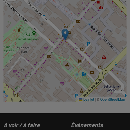
Leaflet
|
©
OpenStreetMap
A voir / à faire
Évènements