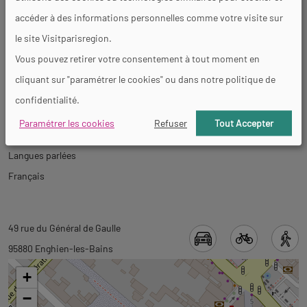
Services
accéder à des informations personnelles comme votre visite sur
le site Visitparisregion.
Click &amp; Collect
Vous pouvez retirer votre consentement à tout moment en
cliquant sur "paramétrer le cookies" ou dans notre politique de
confidentialité.
Visites
Paramétrer les cookies
Refuser
Tout Accepter
Langues parlées
Français
Revenir
Revenir
49 rue du Général de Gaulle
à
à
95880 Enghien-les-Bains
l'onglet
l'onglet
+
informations
carte
−