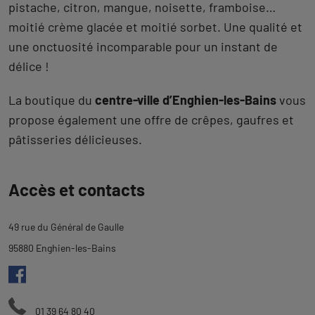
pistache, citron, mangue, noisette, framboise…
moitié crème glacée et moitié sorbet. Une qualité et
une onctuosité incomparable pour un instant de
délice !
La boutique du
centre-ville d’Enghien-les-Bains
vous
propose également une offre de crêpes, gaufres et
pâtisseries délicieuses.
Revenir
Accès et contacts
à
l'onglet
49 rue du Général de Gaulle
description
95880 Enghien-les-Bains
01 39 64 80 40