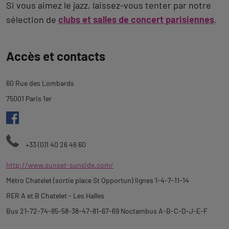
Si vous aimez le jazz, laissez-vous tenter par notre
sélection de
clubs et salles de concert parisiennes
.
Revenir
Accès et contacts
à
l'onglet
60 Rue des Lombards
description
75001 Paris 1er
+33 (0)1 40 26 46 60
http://www.sunset-sunside.com/
Métro Chatelet (sortie place St Opportun) lignes 1-4-7-11-14
RER A et B Chatelet - Les Halles
Bus 21-72-74-85-58-38-47-81-67-69 Noctambus A-B-C-D-J-E-F