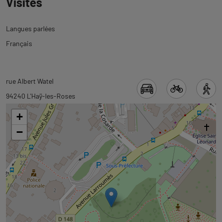
Visites
Langues parlées
Français
Revenir
Revenir
rue Albert Watel
à
à
94240 L'Haÿ-les-Roses
l'onglet
l'onglet
+
informations
carte
−