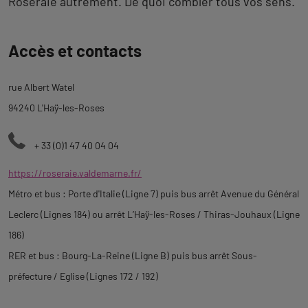
Roseraie autrement. De quoi combler tous vos sens.
Revenir
Accès et contacts
à
l'onglet
rue Albert Watel
description
94240 L'Haÿ-les-Roses
+ 33 (0)1 47 40 04 04
https://roseraie.valdemarne.fr/
Métro et bus : Porte d'Italie (Ligne 7) puis bus arrêt Avenue du Général
Leclerc (Lignes 184) ou arrêt L’Haÿ-les-Roses / Thiras-Jouhaux (Ligne
186)
RER et bus : Bourg-La-Reine (Ligne B) puis bus arrêt Sous-
préfecture / Eglise (Lignes 172 / 192)