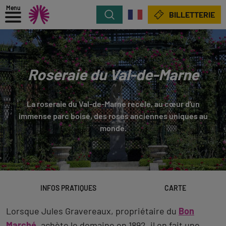
Menu
Rechercher
BILLETTERIE
Roseraie du Val-de-Marne
La roseraie du Val-de-Marne recèle, au cœur d'un
immense parc boisé, des roses anciennes uniques au
monde.
INFOS PRATIQUES
CARTE
Lorsque Jules Gravereaux, propriétaire du
Bon
Marché
, achète le domaine en 1892, il en fait une