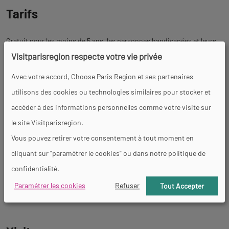
Tarifs
Gratuit pour les moins de 5 ans, les personnes handicapées et leurs
Visitparisregion respecte votre vie privée
accompagnants.
Du 1er mai au 14 juillet 2026 inclus (période de floraison) :
Avec votre accord, Choose Paris Region et ses partenaires
utilisons des cookies ou technologies similaires pour stocker et
Droit d'entrée plein tarif : 4€
accéder à des informations personnelles comme votre visite sur
Droit d'entrée demi-tarif : 2€ ( - de 26 ans, + de 65 ans, militaires,
le site Visitparisregion.
groupes de plus de 15 personnes.)
Vous pouvez retirer votre consentement à tout moment en
Visite guidée (tarif unique) : +1€
cliquant sur "paramétrer le cookies" ou dans notre politique de
confidentialité.
Du 15 juillet à la fermeture de la Roseraie (hors période de floraison) :
Paramétrer les cookies
Refuser
Tout Accepter
Seule la visite guidée sera payante, au tarif unique de 1€.