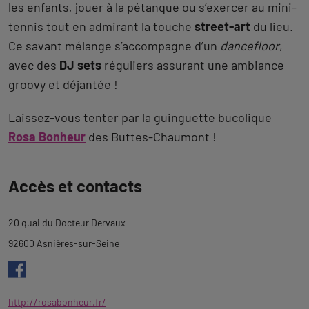
les enfants, jouer à la pétanque ou s’exercer au mini-
tennis tout en admirant la touche
street-art
du lieu.
Ce savant mélange s’accompagne d’un
dancefloor
,
avec des
DJ sets
réguliers assurant une ambiance
groovy et déjantée !
Laissez-vous tenter par la guinguette bucolique
Rosa Bonheur
des Buttes-Chaumont !
Revenir
Accès et contacts
à
l'onglet
20 quai du Docteur Dervaux
description
92600 Asnières-sur-Seine
http://rosabonheur.fr/