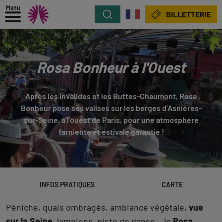
Menu
Rechercher
BILLETTERIE
Rosa Bonheur à l'Ouest
Après les Invalides et les Buttes-Chaumont, Rosa
Bonheur pose ses valises sur les berges d’Asnières-
sur-Seine, à l’ouest de Paris, pour une atmosphère
farniente et estivale garantie !
INFOS PRATIQUES
CARTE
Péniche, quais ombragés, ambiance végétale,
vue
sur la Seine
, lampions, piste de danse… le
Rosa