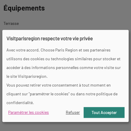
Équipements
Terrasse
Visitparisregion respecte votre vie privée
Avec votre accord, Choose Paris Region et ses partenaires
Services
utilisons des cookies ou technologies similaires pour stocker et
accéder à des informations personnelles comme votre visite sur
Restauration
Restauration rapide
le site Visitparisregion.
Vous pouvez retirer votre consentement à tout moment en
cliquant sur "paramétrer le cookies" ou dans notre politique de
Activités
confidentialité.
Paramétrer les cookies
Refuser
Tout Accepter
Danse
Animations de soirées