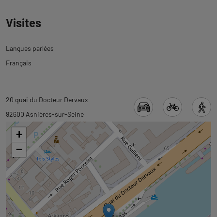
Visites
Langues parlées
Français
Revenir
Revenir
20 quai du Docteur Dervaux
à
à
92600 Asnières-sur-Seine
l'onglet
l'onglet
+
informations
carte
−