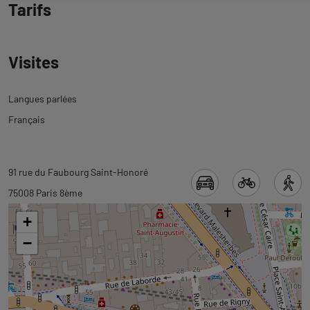
Tarifs
Visites
Langues parlées
Français
Revenir
Revenir
91 rue du Faubourg Saint-Honoré
à
à
75008 Paris 8ème
l'onglet
l'onglet
+
informations
carte
−