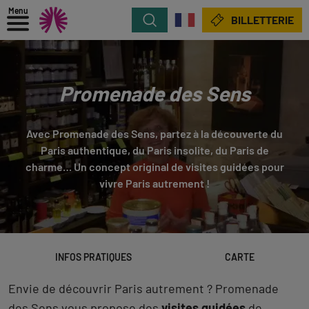
Menu
Rechercher
BILLETTERIE
Promenade des Sens
Avec Promenade des Sens, partez à la découverte du
Paris authentique, du Paris insolite, du Paris de
charme… Un concept original de visites guidées pour
vivre Paris autrement !
INFOS PRATIQUES
CARTE
Envie de découvrir Paris autrement ? Promenade
des Sens vous propose des
visites guidées
de