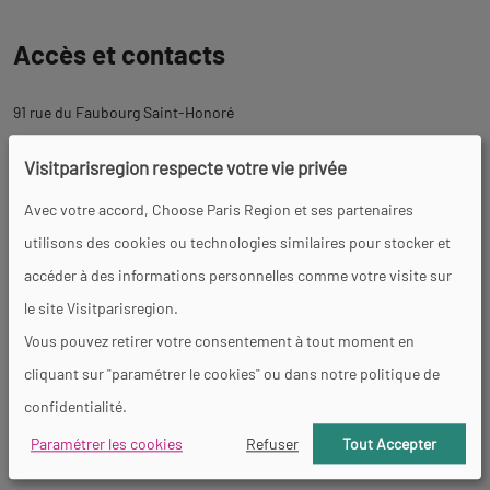
Revenir
Accès et contacts
à
l'onglet
91 rue du Faubourg Saint-Honoré
description
75008 Paris 8ème
Visitparisregion respecte votre vie privée
Avec votre accord, Choose Paris Region et ses partenaires
utilisons des cookies ou technologies similaires pour stocker et
+33 (0)1 44 94 03 42
accéder à des informations personnelles comme votre visite sur
http://www.promenadedessens.fr/
le site Visitparisregion.
Vous pouvez retirer votre consentement à tout moment en
Jours et horaires d'ouverture
cliquant sur "paramétrer le cookies" ou dans notre politique de
confidentialité.
Toute l'année.
Paramétrer les cookies
Refuser
Tout Accepter