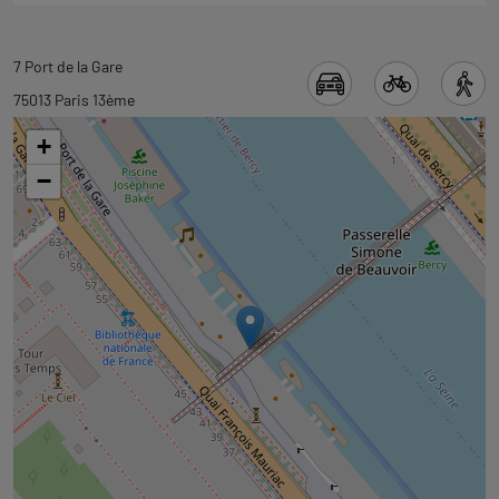
Revenir
7 Port de la Gare
à
75013 Paris 13ème
l'onglet
+
carte
−