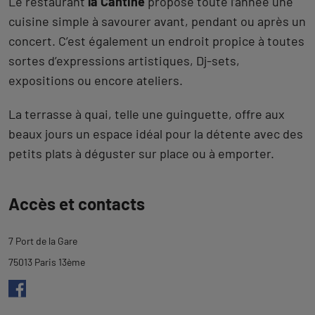
Le restaurant
la Cantine
propose toute l’année une
cuisine simple à savourer avant, pendant ou après un
concert. C’est également un endroit propice à toutes
sortes d’expressions artistiques, Dj-sets,
expositions ou encore ateliers.
La terrasse à quai, telle une guinguette, offre aux
beaux jours un espace idéal pour la détente avec des
petits plats à déguster sur place ou à emporter.
Revenir
Accès et contacts
à
l'onglet
7 Port de la Gare
description
75013 Paris 13ème