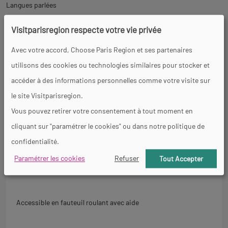
Langues parlées
Français
Visitparisregion respecte votre vie privée
Avec votre accord, Choose Paris Region et ses partenaires
Revenir
Accessibilité
utilisons des cookies ou technologies similaires pour stocker et
à
accéder à des informations personnelles comme votre visite sur
l'onglet
le site Visitparisregion.
informations
Vous pouvez retirer votre consentement à tout moment en
Général
cliquant sur "paramétrer le cookies" ou dans notre politique de
confidentialité.
Moteur
Paramétrer les cookies
Refuser
Tout Accepter
Accessible en fauteuil roulant avec aide