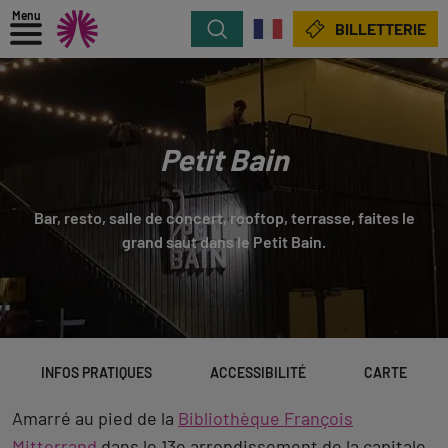
Menu
Rechercher
BILLETTERIE
Petit Bain
Bar, resto, salle de concert, rooftop, terrasse, faites le
grand saut dans le Petit Bain.
INFOS PRATIQUES
ACCESSIBILITÉ
CARTE
Amarré au pied de la
Bibliothèque François
Mitterrand
dans le 13e arrondissement de la capitale,