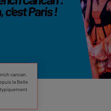
 c’est Paris !
rench cancan.
epuis la Belle
e typiquement