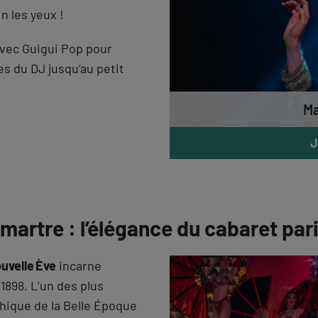
n les yeux !
vec Guigui Pop pour
es du DJ jusqu’au petit
Ma
J
martre : l’élégance du cabaret par
uvelle Ève
incarne
1898. L’un des plus
thique de la Belle Époque