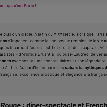
 : ça, c’est Paris !
de plus d’un siècle. À la fin du XIXᵉ siècle, alors que Pa
iens
s’imposent comme les nouveaux temples de la
vie n
ques incarnent l’esprit festif et créatif de la capitale. Vé
s artistes – d’Aristide Bruant à Toulouse-Lautrec, de Verla
iennes
avec ses revues spectaculaires et son légendaire
me Arthur. Aujourd’hui encore, ces
cabarets mythiques d
rançaise, excellence artistique et élégance à la françai
 Rouge : dîner-spectacle et Frenc