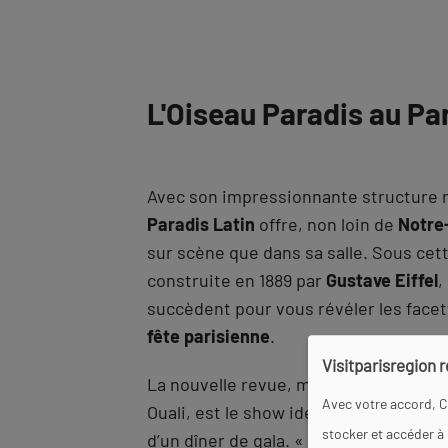
L'Oiseau Paradis au Par
Avec son impressionnante structure m
Paradis Latin
offre, non loin de
Notre
sur scène que dans sa salle. Sous cett
construite en 1889 par
Gustave Eiffel
,
succèdent pour vous révéler les facet
fête parisienne
.
Visitparisregion 
La nouvelle revue, mise en scène et 
Avec votre accord, C
Ouali, est le show idéal pour une soi
stocker et accéder à
d’un dîner de gala. «
L’Oiseau Paradis