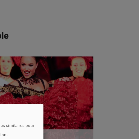
ble
es similaires pour
gion.
aradis Latin