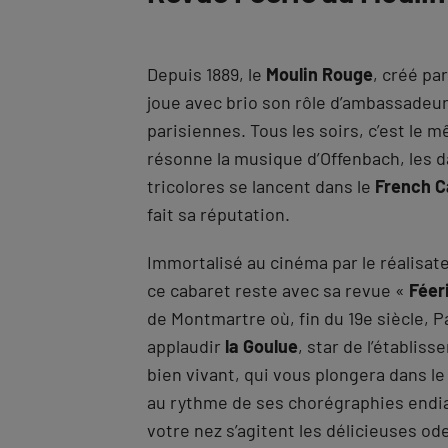
Depuis 1889, le
Moulin Rouge
, créé par
joue avec brio son rôle d’ambassadeur
parisiennes. Tous les soirs, c’est le m
résonne la musique d’Offenbach, les 
tricolores se lancent dans le
French 
fait sa réputation.
Immortalisé au cinéma par le réalisa
ce cabaret reste avec sa revue «
Féer
de Montmartre où, fin du 19e siècle, P
applaudir
la Goulue
, star de l’établis
bien vivant, qui vous plongera dans l
au rythme de ses chorégraphies endia
votre nez s’agitent les délicieuses od