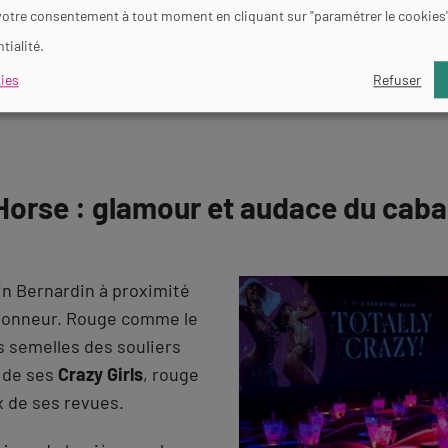
votre consentement à tout moment en cliquant sur "paramétrer le cookies
s artistes époustouflants
J
de décors exceptionnels.
tialité.
mémorable !
ies
Refuser
 Horse : glamour et audace du caba
ain Bernardin à proximité
’honneur. Rouge comme le
 semelles des souliers
de ses
Crazy Girls
, rouge
x de ses revues.