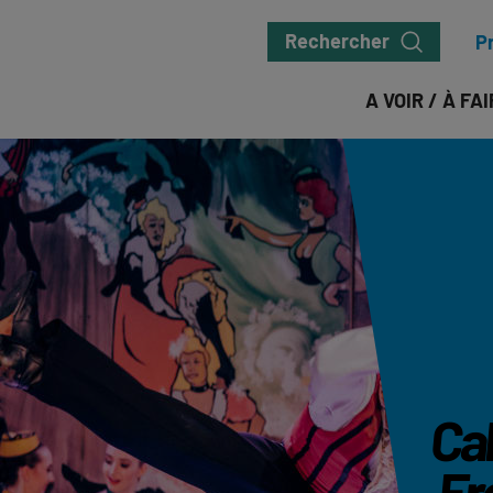
Rechercher
P
A VOIR / À FA
Cab
Fr