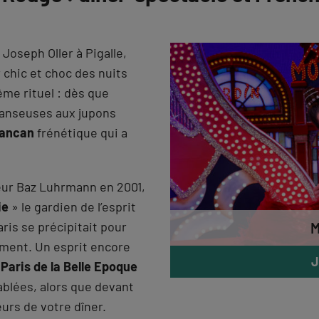
 Joseph Oller à Pigalle,
 chic et choc des nuits
ême rituel : dès que
danseuses aux jupons
Cancan
frénétique qui a
teur Baz Luhrmann en 2001,
ie
» le gardien de l’esprit
aris se précipitait pour
M
sement. Un esprit encore
J
e
Paris de la Belle Epoque
blées, alors que devant
eurs de votre dîner.