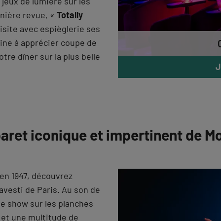
 jeux de lumière sur les
nière revue, «
Totally
isite avec espièglerie ses
ine à apprécier coupe de
re dîner sur la plus belle
J
aret iconique et impertinent de M
 en 1947, découvrez
ravesti de Paris. Au son de
 le show sur les planches
 et une multitude de