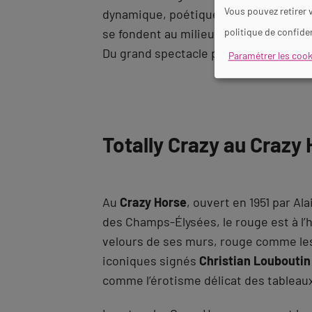
Vous pouvez retirer 
dynamique, poétique et sensuel où le
se fondent au milieu d’une quinzaine 
politique de confiden
Du grand spectacle pour une soirée 
Paramétrer les cook
Totally Crazy au Crazy
Au
Crazy Horse
, ouvert en 1951 par Al
des Champs-Élysées, le rouge est à l
velours de ses murs, rouge comme les
iconiques signés
Christian Louboutin
comme l’érotisme délicat des tableau