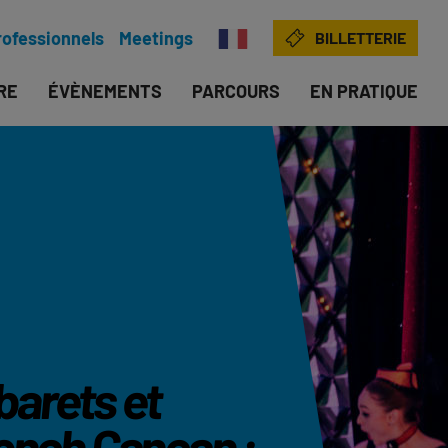
rofessionnels
Meetings
BILLETTERIE
IRE
ÉVÈNEMENTS
PARCOURS
EN PRATIQUE
arets et
ench Cancan :