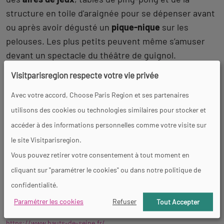
structure en toile d'araignée pour se dépenser avant
ou après avoir dégusté un
pique-nique
sur les
pelouses. Les plus petits peuvent même s’amuser
devant un spectacle du théâtre de guignol.
De quoi passer des journées complètes dès que le
Visitparisregion respecte votre vie privée
temps le permet.
Avec votre accord, Choose Paris Region et ses partenaires
Revenir
utilisons des cookies ou technologies similaires pour stocker et
Accès et contacts
à
accéder à des informations personnelles comme votre visite sur
l'onglet
le site Visitparisregion.
Parc de l'île Saint-Germain
description
Vous pouvez retirer votre consentement à tout moment en
170, quai de Stalingrad
cliquant sur "paramétrer le cookies" ou dans notre politique de
92130 Issy-les-Moulineaux
confidentialité.
Paramétrer les cookies
Refuser
Tout Accepter
01 55 95 98 92
https://www.hauts-de-seine.fr/