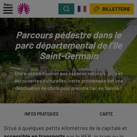
Menu
Rechercher
BILLETTERIE
Parcours pédestre dans le
parc départemental de l’Ile
Saint-Germain
Entre sensibilisation aux espaces naturels, jeux et
découvertes culturelles, cette promenade est une
destination de choix pour prendre l’air en famille !
INFOS PRATIQUES
CARTE
Situé à quelques petits kilomètres de la capitale et
accessible en transports
par le RER, le tram ou le