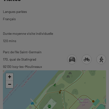
Langues parlées
Français
Durée moyenne visite individuelle
120 mins
Revenir
Revenir
Parc de l'île Saint-Germain
à
à
170, quai de Stalingrad
l'onglet
l'onglet
92130 Issy-les-Moulineaux
informations
carte
+
−