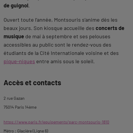
de guignol
.
Ouvert toute l’année, Montsouris s’anime dès les
beaux jours. Son kiosque accueille des
concerts de
musique
de mai à septembre et ses pelouses
accessibles au public sont le rendez-vous des
étudiants de la Cité Internationale voisine et des
pique-niques
entre amis sous le soleil.
Revenir
Accès et contacts
à
l'onglet
2 rue Gazan
description
75014 Paris 14ème
https://www.paris.fr/equipements/parc-montsouris-1810
Métro : Glacière (Ligne 6)