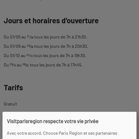
Jours et horaires d'ouverture
Du 01/05 au
31
⁄
08
tous les jours de 7h à 21h30.
Du 01/09 au
30
⁄
09
tous les jours de 7h à 20h30.
Du 01/10 au
24
⁄
10
tous les jours de 7h à 19h30.
Du
25
⁄
10
au
28
⁄
02
tous les jours de 7h à 17h45.
Tarifs
Gratuit
Visitparisregion respecte votre vie privée
Équipements
Avec votre accord, Choose Paris Region et ses partenaires