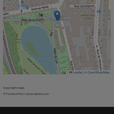
Leaflet
|
©
OpenStreetMap
Copyright image:
© Florence Piot / stock.adobe.com