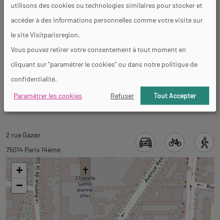
utilisons des cookies ou technologies similaires pour stocker et
Aire de jeux
WC publics
accéder à des informations personnelles comme votre visite sur
le site Visitparisregion.
Vous pouvez retirer votre consentement à tout moment en
Visites
cliquant sur "paramétrer le cookies" ou dans notre politique de
confidentialité.
Langues parlées
Paramétrer les cookies
Refuser
Tout Accepter
Français
Revenir
Revenir
2 rue Gazan
à
à
75014 Paris 14ème
l'onglet
l'onglet
+
informations
carte
−