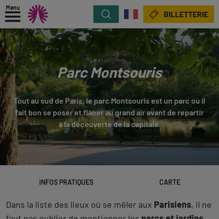
Menu
Rechercher
BILLETTERIE
Parc Montsouris
Tout au sud de Paris, le parc Montsouris est un parc où il
fait bon se poser et flâner au grand air avant de repartir
à la découverte de la capitale.
INFOS PRATIQUES
CARTE
Dans la liste des lieux où se mêler aux
Parisiens
, il ne
faut pas oublier de mentionner les
parcs et jardins