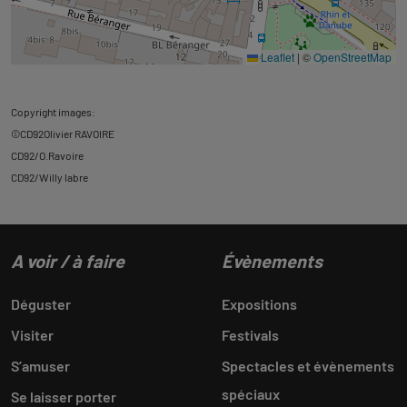
Leaflet
|
©
OpenStreetMap
Copyright images:
©CD92Olivier RAVOIRE
CD92/O.Ravoire
CD92/Willy labre
A voir / à faire
Évènements
Déguster
Expositions
Visiter
Festivals
S’amuser
Spectacles et évènements
spéciaux
Se laisser porter