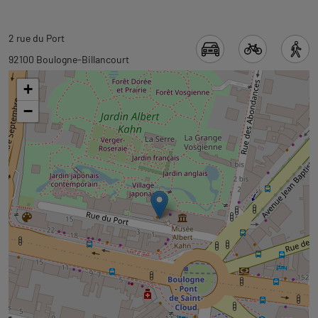
Revenir
2 rue du Port
à
92100 Boulogne-Billancourt
l'onglet
+
carte
−