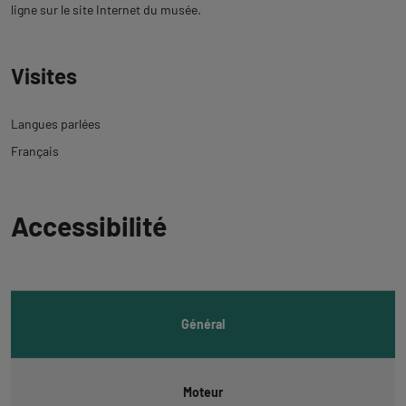
ligne sur le site Internet du musée.
Visites
Langues parlées
Français
Revenir
Accessibilité
à
l'onglet
informations
Général
Moteur