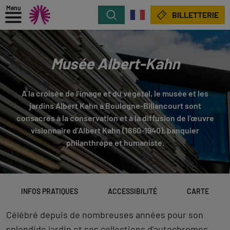
Menu
Rechercher
BILLETTERIE
Musée Albert-Kahn
A la croisée de l’image et du végétal, le musée et les
jardins Albert Kahn à Boulogne-Billancourt sont
consacrés à la conservation et à la diffusion de l’œuvre
visionnaire d’Albert Kahn (1860-1940), banquier
philanthrope et humaniste.
INFOS PRATIQUES
ACCESSIBILITÉ
CARTE
Célébré depuis de nombreuses années pour son
splendide jardin et ses collections d’autochromes