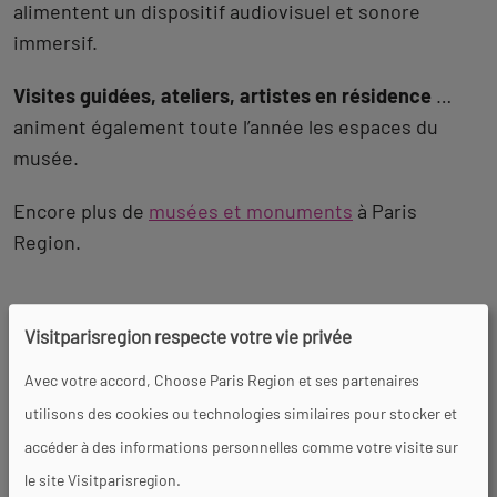
alimentent un dispositif audiovisuel et sonore
immersif.
Visites guidées, ateliers, artistes en résidence
…
animent également toute l’année les espaces du
musée.
Encore plus de
musées et monuments
à Paris
Region.
Revenir
Accès et contacts
à
Visitparisregion respecte votre vie privée
l'onglet
2 rue du Port
Avec votre accord, Choose Paris Region et ses partenaires
description
92100 Boulogne-Billancourt
utilisons des cookies ou technologies similaires pour stocker et
accéder à des informations personnelles comme votre visite sur
le site Visitparisregion.