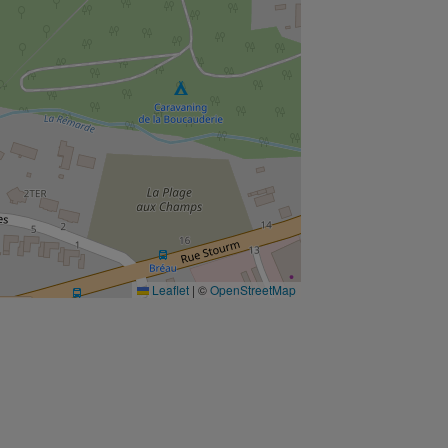
Leaflet
|
©
OpenStreetMap