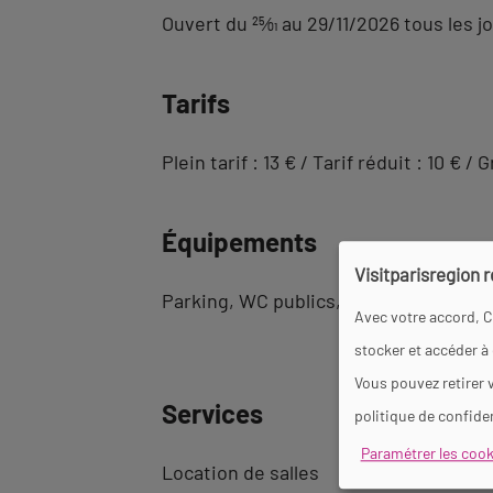
Ouvert du
25
⁄
01
au 29/11/2026 tous les jo
Tarifs
Plein tarif : 13 € / Tarif réduit : 10 €
Équipements
Visitparisregion 
Parking
WC publics
Salle d&#039;ex
Avec votre accord, C
stocker et accéder à
Vous pouvez retirer 
Services
politique de confiden
Paramétrer les cook
Location de salles