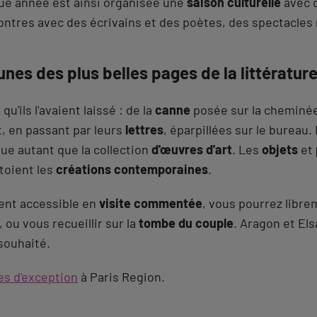
ue année est ainsi organisée une
saison culturelle
avec 
contres avec des écrivains et des poètes, des spectacle
unes des plus belles pages de la littératur
 qu'ils l'avaient laissé : de la
canne
posée sur la cheminé
et, en passant par leurs
lettres
, éparpillées sur le bureau.
ue autant que la collection
d'œuvres d'art
. Les
objets
et
toient les
créations contemporaines
.
nt accessible en
visite commentée
, vous pourrez libr
 ou vous recueillir sur la
tombe du couple
. Aragon et Els
souhaité.
es d'exception
à Paris Region.