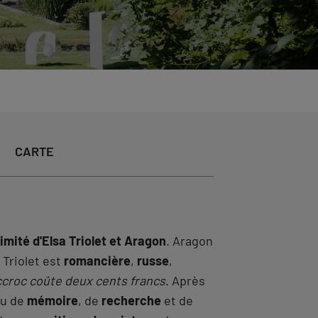
CARTE
ntimité d'Elsa Triolet et Aragon
. Aragon
a Triolet est
romancière
,
russe
,
croc coûte deux cents francs
. Après
ieu de
mémoire
, de
recherche
et de