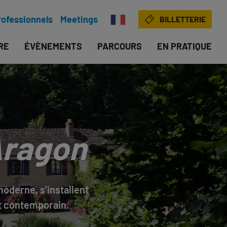
rofessionnels
Meetings
BILLETTERIE
IRE
ÉVÈNEMENTS
PARCOURS
EN PRATIQUE
 Aragon
moderne, s’installent
rt contemporain.