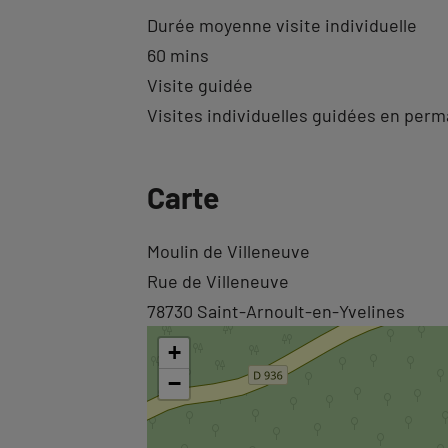
Durée moyenne visite individuelle
60 mins
Visite guidée
Visites individuelles guidées en per
Revenir
Carte
à
l'onglet
Revenir
Moulin de Villeneuve
informations
à
Rue de Villeneuve
l'onglet
78730 Saint-Arnoult-en-Yvelines
carte
+
−