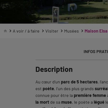
A voir / à faire
Visiter
Musées
Maison Elsa 
INFOS PRAT
Description
Au cœur d'un
parc de 5 hectares
, l'a
est
poète
, l’un des plus grands
surréa
connue pour être la
première femme
à
la mort
de sa
muse
, le poète a
légué
l