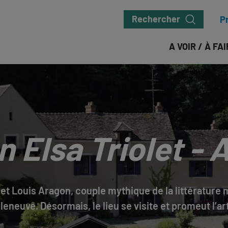
Rechercher
P
A VOIR / À FA
 Elsa Triolet -
t et Louis Aragon, couple mythique de la littérature 
lleneuve. Désormais, le lieu se visite et promeut l’a