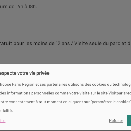
urs de 14h à 18h.
 / Gratuit pour les moins de 12 ans / Visite seule du parc et
respecte votre vie privée
position
Toilettes
hoose Paris Region et ses partenaires utilisons des cookies ou technologi
 des informations personnelles comme votre visite sur le site Visitparisre
votre consentement à tout moment en cliquant sur "paramétrer le cookies
tialité.
ies
Refuser