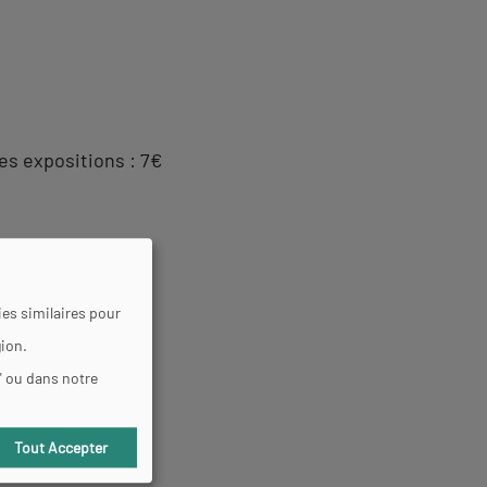
 des expositions : 7€
es similaires pour
gion.
" ou dans notre
Tout Accepter