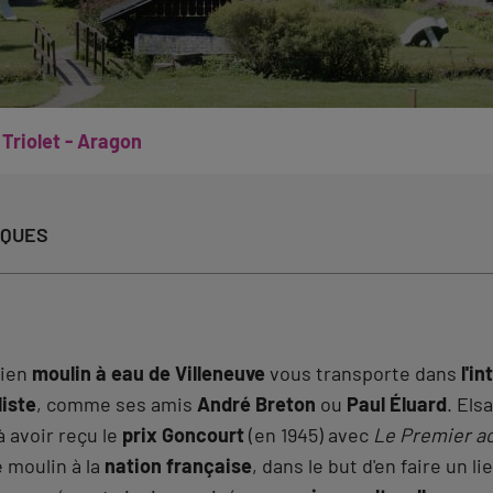
Triolet - Aragon
IQUES
ncien
moulin à eau de Villeneuve
vous transporte dans
l'i
liste
, comme ses amis
André Breton
ou
Paul Éluard
. Els
 avoir reçu le
prix Goncourt
(en 1945) avec
Le Premier ac
e moulin à la
nation française
, dans le but d'en faire un l