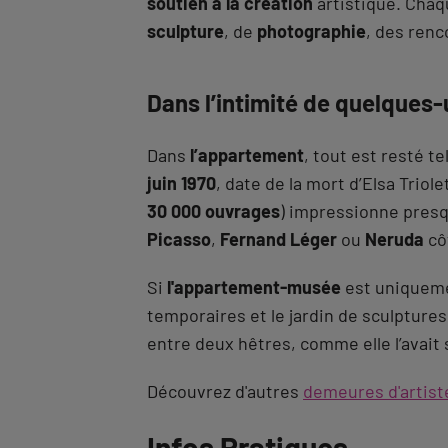
soutien à la création
artistique. Chaq
sculpture
, de
photographie
, des ren
Dans l’intimité de quelques-
Dans
l’appartement
, tout est resté tel
juin 1970
, date de la mort d’Elsa Triol
30 000 ouvrages
) impressionne presq
Picasso
,
Fernand Léger
ou
Neruda
cô
Si
l'appartement-musée
est uniqueme
temporaires et le jardin de sculptures,
entre deux hêtres, comme elle l’avait 
Découvrez d'autres
demeures d'artist
Revenir
Infos Pratiques