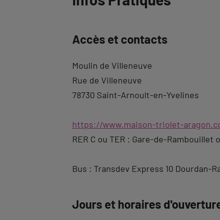
à
l'onglet
Accès et contacts
description
Moulin de Villeneuve
Rue de Villeneuve
78730 Saint-Arnoult-en-Yvelines
https://www.maison-triolet-aragon.
RER C ou TER : Gare-de-Rambouillet o
Bus : Transdev Express 10 Dourdan-Ra
Jours et horaires d'ouvertur