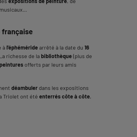
des
expositions de peinture
, de
s musicaux…
e française
e à
l'éphéméride
arrêté à la date du
16
 La richesse de la
bibliothèque
(plus de
peintures
offerts par leurs amis
ement
déambuler
dans les expositions
a Triolet ont été
enterrés côte à côte
,