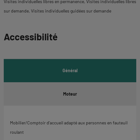
Visites individuelles libres en permanence
Visites individuelles libres
sur demande
Visites individuelles guidées sur demande
Revenir
Accessibilité
à
l'onglet
informations
Général
Moteur
Mobilier/Comptoir d'accueil adapté aux personnes en fauteuil
roulant