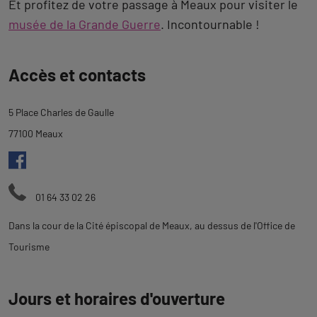
Et profitez de votre passage à Meaux pour visiter le
musée de la Grande Guerre
. Incontournable !
Revenir
Accès et contacts
à
l'onglet
5 Place Charles de Gaulle
description
77100 Meaux
01 64 33 02 26
Dans la cour de la Cité épiscopal de Meaux, au dessus de l'Office de
Tourisme
Jours et horaires d'ouverture