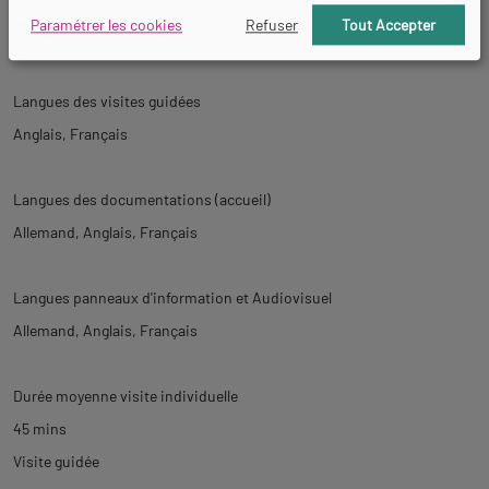
Langues parlées
Paramétrer les cookies
Refuser
Tout Accepter
Anglais
Français
Langues des visites guidées
Anglais
Français
Langues des documentations (accueil)
Allemand
Anglais
Français
Langues panneaux d'information et Audiovisuel
Allemand
Anglais
Français
Durée moyenne visite individuelle
45 mins
Visite guidée