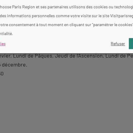
e 125)
hoose Paris Region et ses partenaires utilisons des cookies ou technologi
 des informations personnelles comme votre visite sur le site Visitparisre
e
votre consentement à tout moment en cliquant sur "paramétrer le cookies
tialité.
ies
Refuser
ier, Lundi de Pâques, Jeudi de l'Ascension, Lundi de Pente
25 décembre.
30