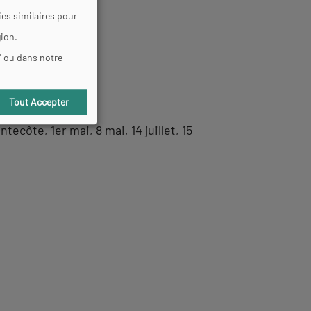
es similaires pour
gion.
" ou dans notre
Tout Accepter
côte, 1er mai, 8 mai, 14 juillet, 15