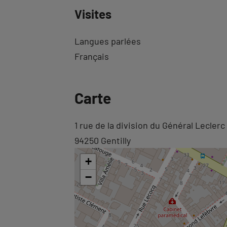
Visites
Langues parlées
Français
Revenir
Carte
à
l'onglet
Revenir
1 rue de la division du Général Leclerc
informations
à
94250 Gentilly
l'onglet
+
carte
−