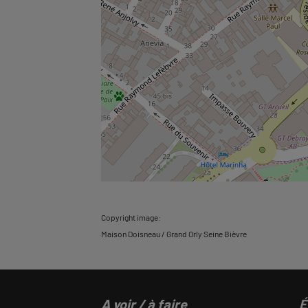
Copyright image:
Maison Doisneau / Grand Orly Seine Bièvre
A voir / à faire
É