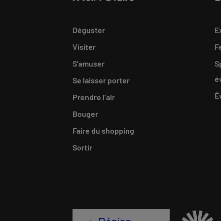
Déguster
E
Visiter
F
S’amuser
S
é
Se laisser porter
É
Prendre l’air
Bouger
Faire du shopping
Sortir