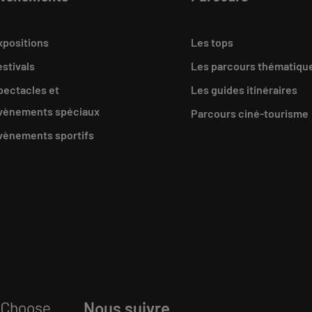
xpositions
Les tops
estivals
Les parcours thématiqu
pectacles et
Les guides itinéraires
vènements spéciaux
Parcours ciné-tourisme
vènements sportifs
Nous suivre