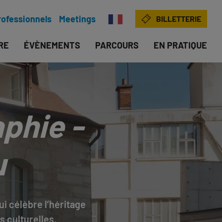
rofessionnels
Meetings
BILLETTERIE
IRE
ÉVÈNEMENTS
PARCOURS
EN PRATIQUE
phie -
u
ui célèbre l’héritage
s culturelles.