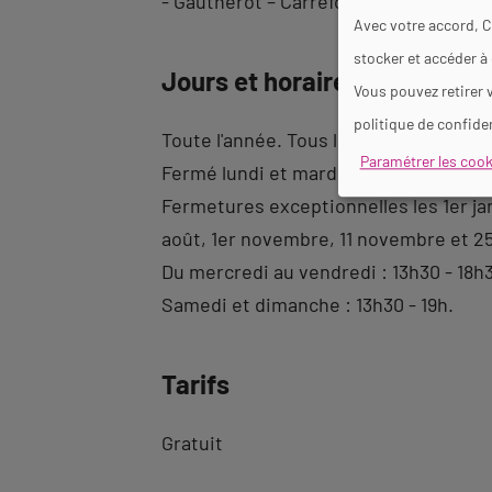
- Gautherot – Carrefour Mazagran (lign
Avec votre accord, C
stocker et accéder à
Jours et horaires d'ouvertur
Vous pouvez retirer 
politique de confiden
Toute l'année. Tous les jours.
Paramétrer les cook
Fermé lundi et mardi.
Fermetures exceptionnelles les 1er janv
août, 1er novembre, 11 novembre et 
Du mercredi au vendredi : 13h30 - 18h
Samedi et dimanche : 13h30 - 19h.
Tarifs
Gratuit