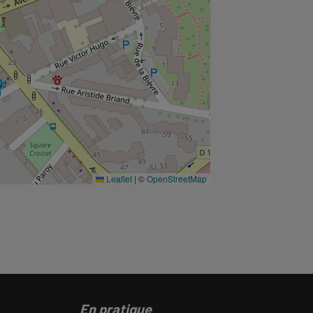
Leaflet
|
©
OpenStreetMap
En pratique