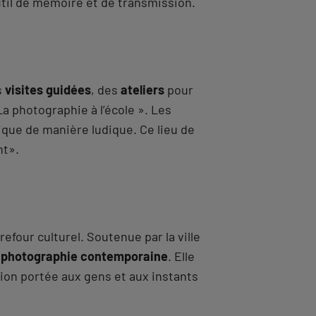
util de mémoire et de transmission.
s
visites guidées
, des
ateliers
pour
a photographie à l’école ». Les
hique de manière ludique. Ce lieu de
nt».
refour culturel. Soutenue par la ville
a
photographie contemporaine
. Elle
ntion portée aux gens et aux instants