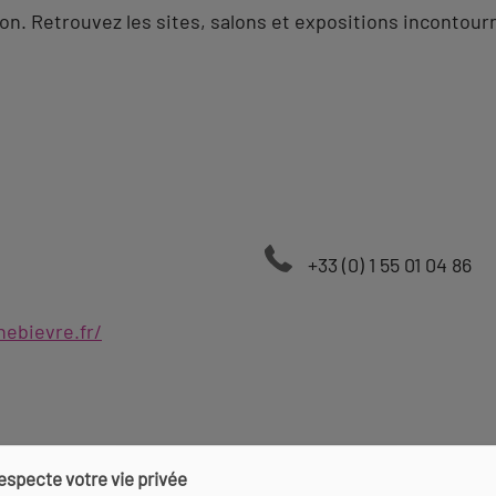
ion. Retrouvez les sites, salons et expositions incontourn
+33 (0) 1 55 01 04 86
nebievre.fr/
e 57)
respecte votre vie privée