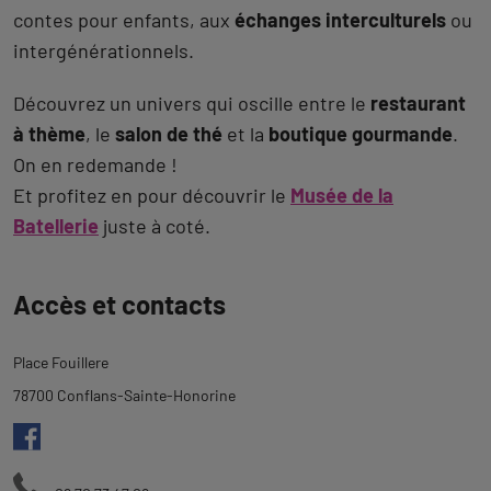
contes pour enfants, aux
échanges interculturels
ou
intergénérationnels.
Découvrez un univers qui oscille entre le
restaurant
à thème
, le
salon de thé
et la
boutique gourmande
.
On en redemande !
Et profitez en pour découvrir le
Musée de la
Batellerie
juste à coté.
Revenir
Accès et contacts
à
l'onglet
Place Fouillere
description
78700 Conflans-Sainte-Honorine