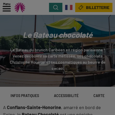
Menu
Rechercher
BILLETTERIE
Le Bateau chocolaté
Le Bateau du brunch Caribéen en région parisienne !
Venez découvrir sa carte métissée, ses chocolats
Christophe Roussel et ses cosmétiques au beurre de
cacao.
INFOS PRATIQUES
ACCESSIBILITÉ
CARTE
A
Conflans-Sainte-Honorine
, amarré en bord de
Seine, le
Bateau Chocolaté
est une péniche