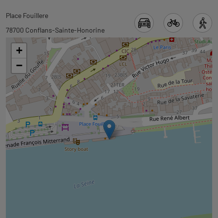
Revenir
Place Fouillere
à
78700 Conflans-Sainte-Honorine
l'onglet
+
carte
−