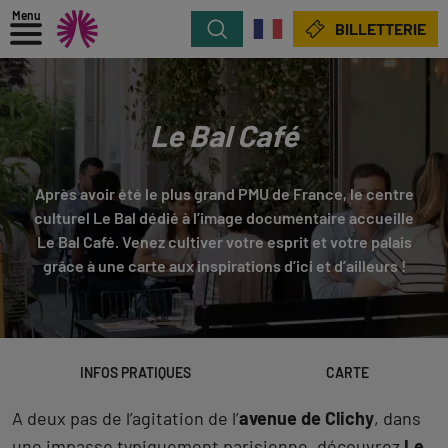
Menu
Rechercher
BILLETTERIE
Le Bal Café
Après avoir été le plus grand PMU de France, le centre
culturel Le Bal dédié à l’image documentaire accueille
Le Bal Café. Venez cultiver votre esprit et votre palais
grâce à une carte aux inspirations d’ici et d’ailleurs !
INFOS PRATIQUES
CARTE
A deux pas de l’agitation de l’
avenue de Clichy
, dans
une impasse typiquement parisienne, découvrez
Le