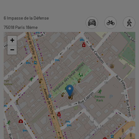
Revenir
Revenir
6 Impasse de la Défense
à
à
75018 Paris 18ème
l'onglet
l'onglet
+
informations
carte
−