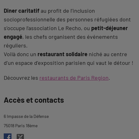
Diner caritatif
au profit de l’inclusion
socioprofessionnelle des personnes réfugiées dont
s’occupe l’association Le Recho, ou
petit-déjeuner
engagé
, les chefs organisent des événements
réguliers.
Voilà donc un
restaurant solidaire
niché au centre
d’un espace d’exposition parisien qui vaut le détour !
Découvrez les
restaurants de Paris Region
.
Revenir
Accès et contacts
à
l'onglet
6 Impasse de la Défense
description
75018 Paris 18ème