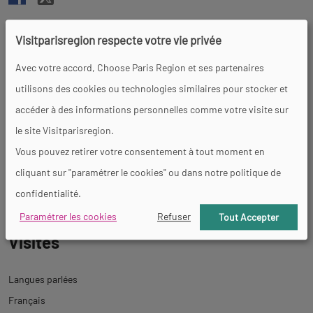
https://www.le-bal.fr/le-bal-cafe-par-le-recho
Visitparisregion respecte votre vie privée
Métro : Place de Clichy (Ligne 2 et 13)
Avec votre accord, Choose Paris Region et ses partenaires
utilisons des cookies ou technologies similaires pour stocker et
Jours et horaires d'ouverture
accéder à des informations personnelles comme votre visite sur
le site Visitparisregion.
Toute l'année le mercredi, jeudi, vendredi et les week-ends.
Vous pouvez retirer votre consentement à tout moment en
cliquant sur "paramétrer le cookies" ou dans notre politique de
Tarifs
confidentialité.
Paramétrer les cookies
Refuser
Tout Accepter
Visites
Langues parlées
Français