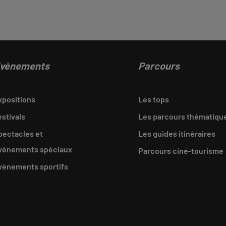
vènements
Parcours
xpositions
Les tops
estivals
Les parcours thématiqu
pectacles et
Les guides itinéraires
vènements spéciaux
Parcours ciné-tourisme
vènements sportifs