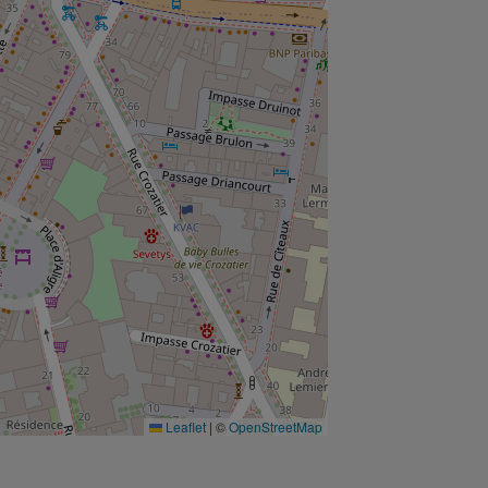
Leaflet
|
©
OpenStreetMap