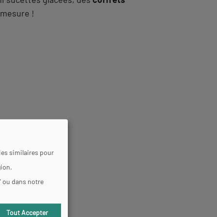
r mesure !
es similaires pour
gion.
" ou dans notre
Tout Accepter