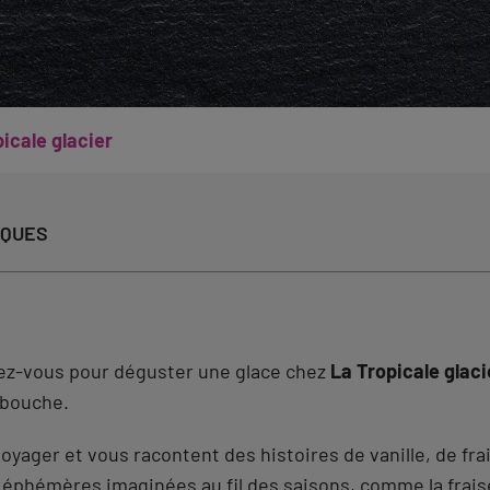
icale glacier
IQUES
tez-vous pour déguster une glace chez
La Tropicale glaci
n bouche.
oyager et vous racontent des histoires de vanille, de fr
 éphémères imaginées au fil des saisons, comme la frais