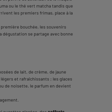
uma ou le thé vert matcha tandis que
rrivent les premiers frimas, place à la
a première bouchée, les souvenirs
 la dégustation se partage avec bonne
osées de lait, de crème, de jaune
gers et rafraîchissants ; les glaces
ou de noisette, le parfum en devient
ngagement.
ni sucettes glacées, des
coffrets