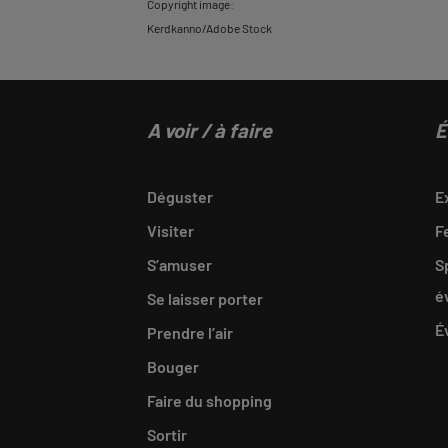
Copyright image:
Kerdkanno/Adobe Stock
A voir / à faire
É
Déguster
E
Visiter
F
S’amuser
S
é
Se laisser porter
É
Prendre l’air
Bouger
Faire du shopping
Sortir