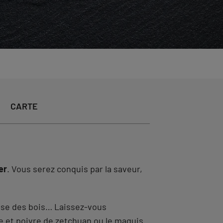
CARTE
er
. Vous serez conquis par la saveur,
aise des bois… Laissez-vous
e et poivre de zetchuan ou le maquis