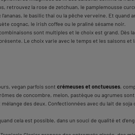
ps, retrouvez la rose de zetchuan, le pamplemousse curc
l’ananas, le basilic thai ou la pêche verveine. Et quand a
te cognac, le irish coffee ou le praliné sésame noir.
combinaisons sont multiples et le choix est grand. Dès l
présente. Le choix varie avec le temps et les saisons et
ours, vegan parfois sont
crémeuses et onctueuses
, comp
 arômes de concombre, melon, pastèque ou agrumes sont lé
it mélange des deux. Confectionnées avec du lait de soja 
quand cela est possible, dans un souci de qualité et d’e
a Tropicale Glacier propose des entremets glacés, des mi