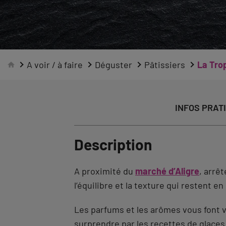
A voir / à faire
Déguster
Pâtissiers
La Trop
INFOS PRAT
Description
A proximité du
marché d’Aligre
, arrê
l’équilibre et la texture qui restent e
Les parfums et les arômes vous font v
surprendre par les recettes de glaces