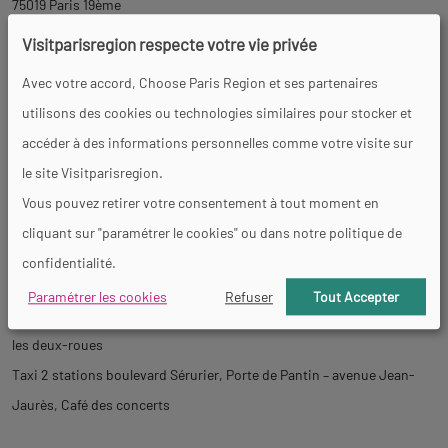
75019 Paris 19ème
Visitparisregion respecte votre vie privée
Avec votre accord, Choose Paris Region et ses partenaires
+33 (0)1 44 84 44 84
utilisons des cookies ou technologies similaires pour stocker et
https://philharmoniedeparis.fr/fr/philharmoniedesenfants
accéder à des informations personnelles comme votre visite sur
Métro : Porte de Pantin (ligne 5)
le site Visitparisregion.
Tramway : Porte de Pantin (ligne T3b)
Vous pouvez retirer votre consentement à tout moment en
RER : Pantin (ligne E)
cliquant sur "paramétrer le cookies" ou dans notre politique de
Bus : 75, 151, N13, N41, N45, N140
confidentialité.
Voiture 2 parkings en accès direct depuis le boulevard périphérique
Paramétrer les cookies
Refuser
Tout Accepter
et l’avenue Jean-Jaurès, avec près de 1000 places pour les voitures et
les deux-roues
Taxi 2 stations boulevard Sérurier, Porte de Pantin – avenue Jean-
Jaurès, Café des concerts