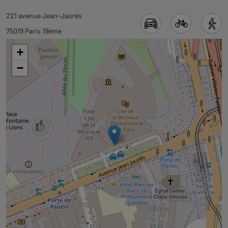
Revenir
Revenir
221 avenue Jean-Jaurès
à
à
75019 Paris 19ème
l'onglet
l'onglet
+
informations
carte
−