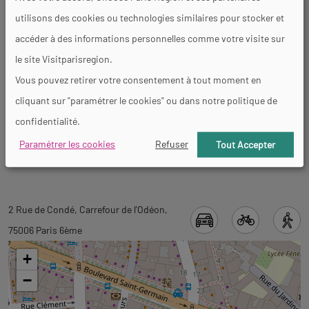
utilisons des cookies ou technologies similaires pour stocker et
accéder à des informations personnelles comme votre visite sur
Tarifs
le site Visitparisregion.
Vous pouvez retirer votre consentement à tout moment en
Visites
cliquant sur "paramétrer le cookies" ou dans notre politique de
confidentialité.
Langues parlées
Paramétrer les cookies
Refuser
Tout Accepter
Français
Revenir
Revenir
2 Rue de Condé, Carrefour de l'Odéon,
à
à
75006 Paris 6ème
l'onglet
l'onglet
+
informations
carte
−