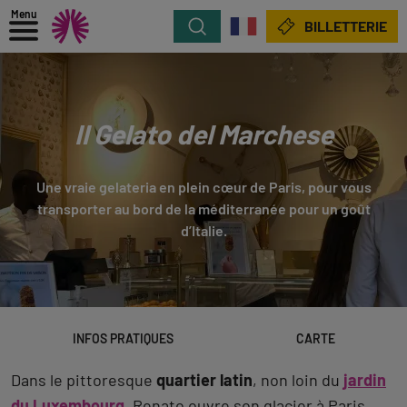
Menu
Rechercher
BILLETTERIE
Il Gelato del Marchese
Une vraie gelateria en plein cœur de Paris, pour vous
transporter au bord de la méditerranée pour un goût
d’Italie.
INFOS PRATIQUES
CARTE
Dans le pittoresque
quartier latin
, non loin du
jardin
du Luxembourg
, Renato ouvre son glacier à Paris