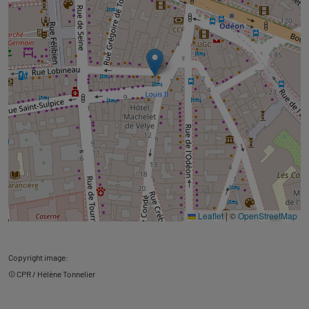
Leaflet
|
©
OpenStreetMap
Copyright image:
© CPR / Hélène Tonnelier